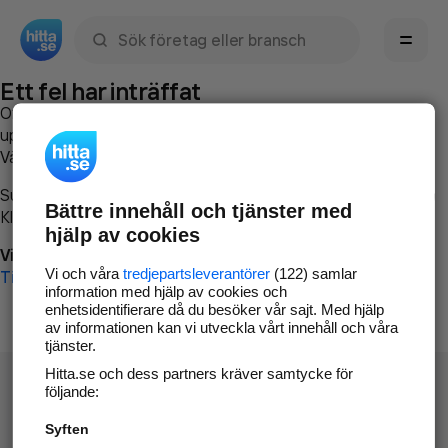
Sök namn, gata, ort, telefon, företag, sökord
Ett fel har inträffat
Om du vill kan du
kontakta hitta.se
och beskriva hur felet
uppstod så att vi lättare och snabbare kan avhjälpa det.
Vänligen försök med följande:
Surfa till
www.hitta.se
Bättre innehåll och tjänster med
Klicka på
Tillbaka-knappen
i webbläsaren och försök igen
hjälp av cookies
Vi beklagar besväret!
Vi och våra
tredjepartsleverantörer
(122) samlar
Till startsidan
information med hjälp av cookies och
enhetsidentifierare då du besöker vår sajt. Med hjälp
av informationen kan vi utveckla vårt innehåll och våra
tjänster.
Hitta.se och dess partners kräver samtycke för
följande:
Syften
Hitta.se - Gratis nummerupplysning.