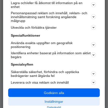
Lagra och/eller få åtkomst till information på en
Sök företag, personer och platser.
enhet
Personanpassad reklam och innehåll, reklam- och
Hitta telefonnummer, adresser, företagsinfo mm.
innehållsmätning samt forskning angående
målgrupp
Utveckla och förbättra tjänster
Marknadsför företaget
på hitta.se
Specialfunktioner
Använda exakta uppgifter om geografisk
Kom igång och annonsera mot
positionering
nya kunder och
Identifiera enheter baserat på information som aktivt
samarbetspartners nära dig.
begärs
Läs mer här
Specialsyften
Säkerställa säkerhet, förhindra och upptäcka
Alla kategorier
Populära sökningar
bedrägerier samt åtgärda fel
Leverera och visa reklam och innehåll
API & Kartor
Annonsera
Logga in
Integritet
Godkänn alla
Om oss
Nödnummer
Inställningar
Dataskydd