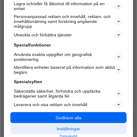
Lagra och/eller få åtkomst till information på en
Sök företag, personer och platser.
enhet
Personanpassad reklam och innehåll, reklam- och
Hitta telefonnummer, adresser, företagsinfo mm.
innehållsmätning samt forskning angående
målgrupp
Utveckla och förbättra tjänster
Marknadsför företaget
på hitta.se
Specialfunktioner
Använda exakta uppgifter om geografisk
Kom igång och annonsera mot
positionering
nya kunder och
Identifiera enheter baserat på information som aktivt
samarbetspartners nära dig.
begärs
Läs mer här
Specialsyften
Säkerställa säkerhet, förhindra och upptäcka
Alla kategorier
Populära sökningar
bedrägerier samt åtgärda fel
Leverera och visa reklam och innehåll
API & Kartor
Annonsera
Logga in
Integritet
Godkänn alla
Om oss
Nödnummer
Inställningar
Dataskydd