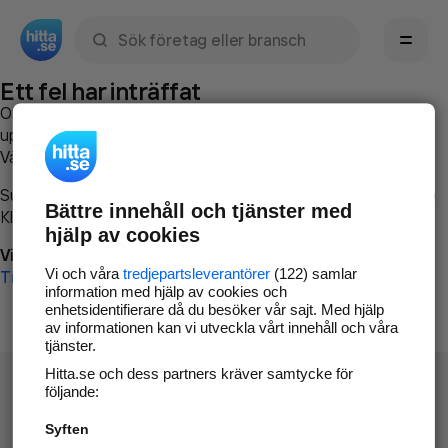
Sök namn, gata, ort, telefon, företag, sökord
Ett fel har inträffat
Om du vill kan du
kontakta hitta.se
och beskriva hur felet
uppstod så att vi lättare och snabbare kan avhjälpa det.
Vänligen försök med följande:
Surfa till
www.hitta.se
Bättre innehåll och tjänster med
Klicka på
Tillbaka-knappen
i webbläsaren och försök igen
hjälp av cookies
Vi beklagar besväret!
Vi och våra
tredjepartsleverantörer
(122) samlar
Till startsidan
information med hjälp av cookies och
enhetsidentifierare då du besöker vår sajt. Med hjälp
av informationen kan vi utveckla vårt innehåll och våra
tjänster.
Hitta.se och dess partners kräver samtycke för
följande:
Syften
Hitta.se - Gratis nummerupplysning.