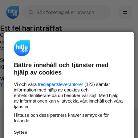
Sök namn, gata, ort, telefon, företag, sökord
Ett fel har inträffat
Om du vill kan du
kontakta hitta.se
och beskriva hur felet
uppstod så att vi lättare och snabbare kan avhjälpa det.
Vänligen försök med följande:
Surfa till
www.hitta.se
Bättre innehåll och tjänster med
Klicka på
Tillbaka-knappen
i webbläsaren och försök igen
hjälp av cookies
Vi beklagar besväret!
Vi och våra
tredjepartsleverantörer
(122) samlar
Till startsidan
information med hjälp av cookies och
enhetsidentifierare då du besöker vår sajt. Med hjälp
av informationen kan vi utveckla vårt innehåll och våra
tjänster.
Hitta.se och dess partners kräver samtycke för
följande:
Syften
Hitta.se - Gratis nummerupplysning.