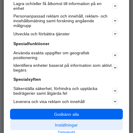
Lagra och/eller få åtkomst till information på en
Sök företag, personer och platser.
enhet
Personanpassad reklam och innehåll, reklam- och
Hitta telefonnummer, adresser, företagsinfo mm.
innehållsmätning samt forskning angående
målgrupp
Utveckla och förbättra tjänster
Marknadsför företaget
på hitta.se
Specialfunktioner
Använda exakta uppgifter om geografisk
Kom igång och annonsera mot
positionering
nya kunder och
Identifiera enheter baserat på information som aktivt
samarbetspartners nära dig.
begärs
Läs mer här
Specialsyften
Säkerställa säkerhet, förhindra och upptäcka
Alla kategorier
Populära sökningar
bedrägerier samt åtgärda fel
Leverera och visa reklam och innehåll
API & Kartor
Annonsera
Logga in
Integritet
Godkänn alla
Om oss
Nödnummer
Inställningar
Dataskydd