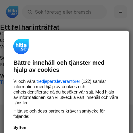
Sök namn, gata, ort, telefon, företag, sökord
Ett fel har inträffat
Om du vill kan du
kontakta hitta.se
och beskriva hur felet
uppstod så att vi lättare och snabbare kan avhjälpa det.
Vänligen försök med följande:
Surfa till
www.hitta.se
Bättre innehåll och tjänster med
Klicka på
Tillbaka-knappen
i webbläsaren och försök igen
hjälp av cookies
Vi beklagar besväret!
Vi och våra
tredjepartsleverantörer
(122) samlar
Till startsidan
information med hjälp av cookies och
enhetsidentifierare då du besöker vår sajt. Med hjälp
av informationen kan vi utveckla vårt innehåll och våra
tjänster.
Hitta.se och dess partners kräver samtycke för
följande:
Syften
Hitta.se - Gratis nummerupplysning.