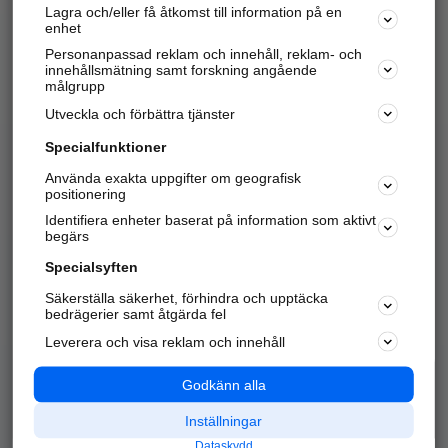
Lagra och/eller få åtkomst till information på en
Sök företag, personer och platser.
enhet
Personanpassad reklam och innehåll, reklam- och
Hitta telefonnummer, adresser, företagsinfo mm.
innehållsmätning samt forskning angående
målgrupp
Utveckla och förbättra tjänster
Marknadsför företaget
på hitta.se
Specialfunktioner
Använda exakta uppgifter om geografisk
Kom igång och annonsera mot
positionering
nya kunder och
Identifiera enheter baserat på information som aktivt
samarbetspartners nära dig.
begärs
Läs mer här
Specialsyften
Säkerställa säkerhet, förhindra och upptäcka
Alla kategorier
Populära sökningar
bedrägerier samt åtgärda fel
Leverera och visa reklam och innehåll
API & Kartor
Annonsera
Logga in
Integritet
Godkänn alla
Om oss
Nödnummer
Inställningar
Dataskydd