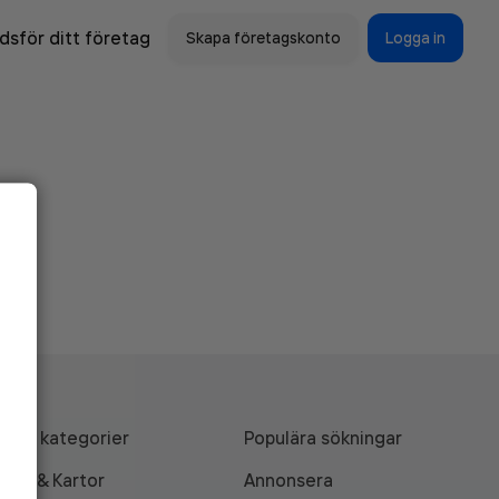
sför ditt företag
Skapa företagskonto
Logga in
Alla kategorier
Populära sökningar
API & Kartor
Annonsera