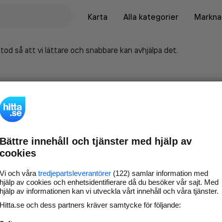
Karta
Alla kategorier
Marknad
tod så att vi lättare och snabbare kan avhjälpa det.
Bättre innehåll och tjänster med hjälp av
cookies
Vi och våra
tredjepartsleverantörer
(122) samlar information med
hjälp av cookies och enhetsidentifierare då du besöker vår sajt. Med
hjälp av informationen kan vi utveckla vårt innehåll och våra tjänster.
Marknadsför företaget på
Hitta.se och dess partners kräver samtycke för följande:
hitta.se