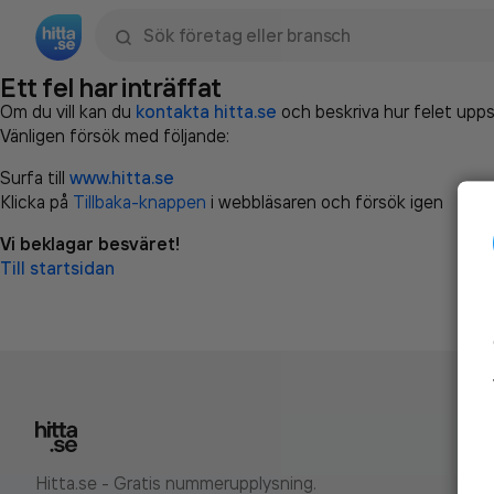
Sök namn, gata, ort, telefon, företag, sökord
Ett fel har inträffat
Om du vill kan du
kontakta hitta.se
och beskriva hur felet upps
Vänligen försök med följande:
Surfa till
www.hitta.se
Klicka på
Tillbaka-knappen
i webbläsaren och försök igen
Vi beklagar besväret!
Till startsidan
Hitta.se - Gratis nummerupplysning.