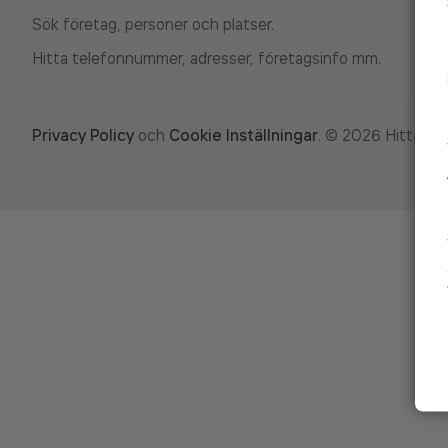
Sök företag, personer och platser.
Hitta telefonnummer, adresser, företagsinfo mm.
Privacy Policy
och
Cookie Inställningar
.
©
2026
Hitta.se