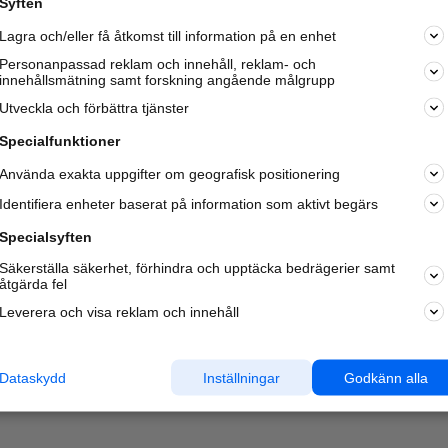
Syften
Kom igång och annonsera mot
Lagra och/eller få åtkomst till information på en enhet
nya kunder och
samarbetspartners nära dig.
Personanpassad reklam och innehåll, reklam- och
innehållsmätning samt forskning angående målgrupp
Läs mer här
Utveckla och förbättra tjänster
Specialfunktioner
Använda exakta uppgifter om geografisk positionering
Identifiera enheter baserat på information som aktivt begärs
Specialsyften
Säkerställa säkerhet, förhindra och upptäcka bedrägerier samt
åtgärda fel
Leverera och visa reklam och innehåll
Dataskydd
Inställningar
Godkänn alla