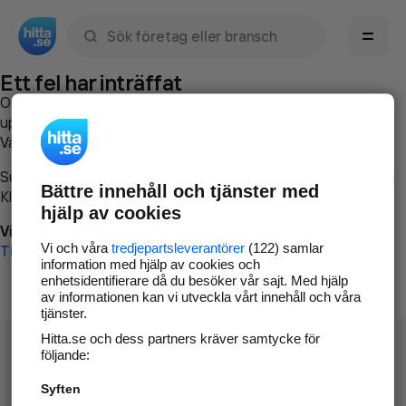
Sök namn, gata, ort, telefon, företag, sökord
Ett fel har inträffat
Om du vill kan du
kontakta hitta.se
och beskriva hur felet
uppstod så att vi lättare och snabbare kan avhjälpa det.
Vänligen försök med följande:
Surfa till
www.hitta.se
Bättre innehåll och tjänster med
Klicka på
Tillbaka-knappen
i webbläsaren och försök igen
hjälp av cookies
Vi beklagar besväret!
Vi och våra
tredjepartsleverantörer
(122) samlar
Till startsidan
information med hjälp av cookies och
enhetsidentifierare då du besöker vår sajt. Med hjälp
av informationen kan vi utveckla vårt innehåll och våra
tjänster.
Hitta.se och dess partners kräver samtycke för
följande:
Syften
Hitta.se - Gratis nummerupplysning.