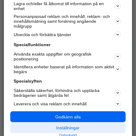
Lagra och/eller få åtkomst till information på en
Sök företag, personer och platser.
enhet
Personanpassad reklam och innehåll, reklam- och
Hitta telefonnummer, adresser, företagsinfo mm.
innehållsmätning samt forskning angående
målgrupp
Utveckla och förbättra tjänster
Marknadsför företaget
på hitta.se
Specialfunktioner
Använda exakta uppgifter om geografisk
Kom igång och annonsera mot
positionering
nya kunder och
Identifiera enheter baserat på information som aktivt
samarbetspartners nära dig.
begärs
Läs mer här
Specialsyften
Säkerställa säkerhet, förhindra och upptäcka
Alla kategorier
Populära sökningar
bedrägerier samt åtgärda fel
Leverera och visa reklam och innehåll
API & Kartor
Annonsera
Logga in
Integritet
Godkänn alla
Om oss
Nödnummer
Inställningar
Dataskydd