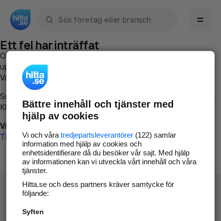
Sök namn, gata, ort, telefon, företag, sökord
Ett fel har inträffat
Om du vill kan du
kontakta hitta.se
och beskriva hur felet
uppstod så att vi lättare och snabbare kan avhjälpa det.
Vänligen försök med följande:
Surfa till
www.hitta.se
Bättre innehåll och tjänster med
Klicka på
Tillbaka-knappen
i webbläsaren och försök igen
hjälp av cookies
Vi beklagar besväret!
Vi och våra
tredjepartsleverantörer
(122) samlar
Till startsidan
information med hjälp av cookies och
enhetsidentifierare då du besöker vår sajt. Med hjälp
av informationen kan vi utveckla vårt innehåll och våra
tjänster.
Hitta.se och dess partners kräver samtycke för
följande:
Syften
Hitta.se - Gratis nummerupplysning.