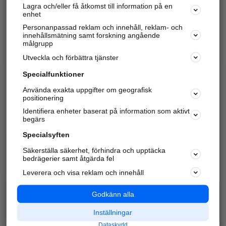
Lagra och/eller få åtkomst till information på en
Sök företag, personer och platser.
enhet
Personanpassad reklam och innehåll, reklam- och
Hitta telefonnummer, adresser, företagsinfo mm.
innehållsmätning samt forskning angående
målgrupp
Utveckla och förbättra tjänster
Marknadsför företaget
på hitta.se
Specialfunktioner
Använda exakta uppgifter om geografisk
Kom igång och annonsera mot
positionering
nya kunder och
Identifiera enheter baserat på information som aktivt
samarbetspartners nära dig.
begärs
Läs mer här
Specialsyften
Säkerställa säkerhet, förhindra och upptäcka
Alla kategorier
Populära sökningar
bedrägerier samt åtgärda fel
Leverera och visa reklam och innehåll
API & Kartor
Annonsera
Logga in
Integritet
Godkänn alla
Om oss
Nödnummer
Inställningar
Dataskydd