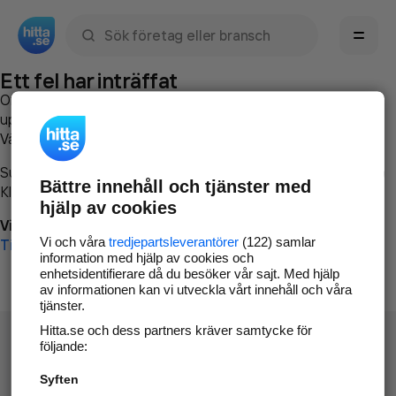
Sök namn, gata, ort, telefon, företag, sökord
Ett fel har inträffat
Om du vill kan du
kontakta hitta.se
och beskriva hur felet
uppstod så att vi lättare och snabbare kan avhjälpa det.
Vänligen försök med följande:
Surfa till
www.hitta.se
Bättre innehåll och tjänster med
Klicka på
Tillbaka-knappen
i webbläsaren och försök igen
hjälp av cookies
Vi beklagar besväret!
Vi och våra
tredjepartsleverantörer
(122) samlar
Till startsidan
information med hjälp av cookies och
enhetsidentifierare då du besöker vår sajt. Med hjälp
av informationen kan vi utveckla vårt innehåll och våra
tjänster.
Hitta.se och dess partners kräver samtycke för
följande:
Syften
Hitta.se - Gratis nummerupplysning.