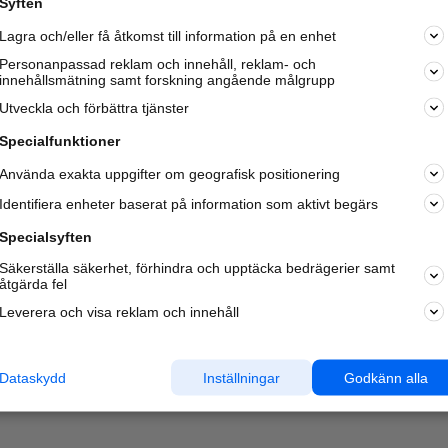
Syften
Kom igång och annonsera mot
Lagra och/eller få åtkomst till information på en enhet
nya kunder och
samarbetspartners nära dig.
Personanpassad reklam och innehåll, reklam- och
innehållsmätning samt forskning angående målgrupp
Läs mer här
Utveckla och förbättra tjänster
Specialfunktioner
Använda exakta uppgifter om geografisk positionering
Identifiera enheter baserat på information som aktivt begärs
Specialsyften
Säkerställa säkerhet, förhindra och upptäcka bedrägerier samt
åtgärda fel
Leverera och visa reklam och innehåll
Dataskydd
Inställningar
Godkänn alla