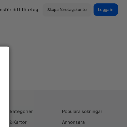
sför ditt företag
Skapa företagskonto
Logga in
Alla kategorier
Populära sökningar
API & Kartor
Annonsera