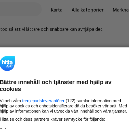
Karta
Alla kategorier
Marknad
tod så att vi lättare och snabbare kan avhjälpa det.
Bättre innehåll och tjänster med hjälp av
cookies
Vi och våra
tredjepartsleverantörer
(122) samlar information med
hjälp av cookies och enhetsidentifierare då du besöker vår sajt. Med
hjälp av informationen kan vi utveckla vårt innehåll och våra tjänster.
Marknadsför företaget på
Hitta.se och dess partners kräver samtycke för följande:
hitta.se