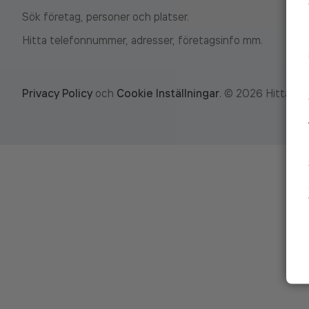
Sök företag, personer och platser.
Hitta telefonnummer, adresser, företagsinfo mm.
Privacy Policy
och
Cookie Inställningar
.
©
2026
Hitta.se