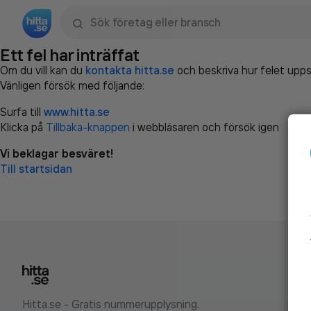
Sök namn, gata, ort, telefon, företag, sökord
Ett fel har inträffat
Om du vill kan du
kontakta hitta.se
och beskriva hur felet upps
Vänligen försök med följande:
Surfa till
www.hitta.se
Klicka på
Tillbaka-knappen
i webbläsaren och försök igen
Vi beklagar besväret!
Till startsidan
Hitta.se - Gratis nummerupplysning.