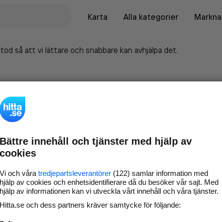
Karta
Alla kategorier
Marknad
tod så att vi lättare och snabbare kan avhjälpa det.
Bättre innehåll och tjänster med hjälp av
cookies
Vi och våra
tredjepartsleverantörer
(122) samlar information med
hjälp av cookies och enhetsidentifierare då du besöker vår sajt. Med
hjälp av informationen kan vi utveckla vårt innehåll och våra tjänster.
Marknadsför företaget på
Hitta.se och dess partners kräver samtycke för följande:
hitta.se