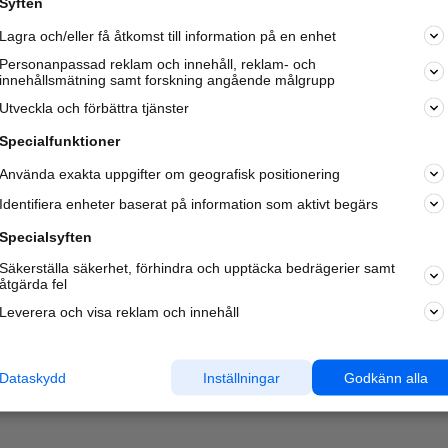
Syften
Kom igång och annonsera mot
Lagra och/eller få åtkomst till information på en enhet
nya kunder och
samarbetspartners nära dig.
Personanpassad reklam och innehåll, reklam- och
innehållsmätning samt forskning angående målgrupp
Läs mer här
Utveckla och förbättra tjänster
Specialfunktioner
Använda exakta uppgifter om geografisk positionering
Identifiera enheter baserat på information som aktivt begärs
Specialsyften
Säkerställa säkerhet, förhindra och upptäcka bedrägerier samt
åtgärda fel
Leverera och visa reklam och innehåll
Dataskydd
Inställningar
Godkänn alla