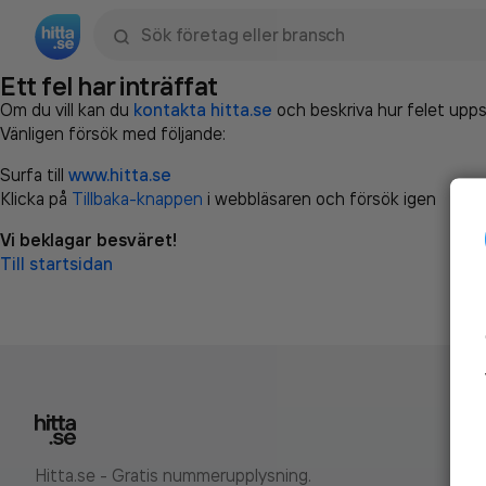
Sök namn, gata, ort, telefon, företag, sökord
Ett fel har inträffat
Om du vill kan du
kontakta hitta.se
och beskriva hur felet upps
Vänligen försök med följande:
Surfa till
www.hitta.se
Klicka på
Tillbaka-knappen
i webbläsaren och försök igen
Vi beklagar besväret!
Till startsidan
Hitta.se - Gratis nummerupplysning.