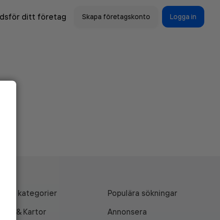
sför ditt företag
Skapa företagskonto
Logga in
Alla kategorier
Populära sökningar
API & Kartor
Annonsera