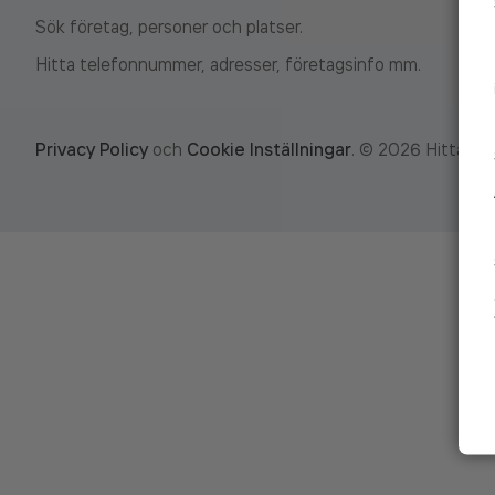
Sök företag, personer och platser.
Hitta telefonnummer, adresser, företagsinfo mm.
Privacy Policy
och
Cookie Inställningar
.
©
2026
Hitta.se