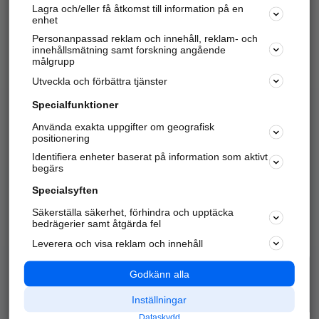
Lagra och/eller få åtkomst till information på en
Sök företag, personer och platser.
enhet
Personanpassad reklam och innehåll, reklam- och
Hitta telefonnummer, adresser, företagsinfo mm.
innehållsmätning samt forskning angående
målgrupp
Utveckla och förbättra tjänster
Marknadsför företaget
på hitta.se
Specialfunktioner
Använda exakta uppgifter om geografisk
Kom igång och annonsera mot
positionering
nya kunder och
Identifiera enheter baserat på information som aktivt
samarbetspartners nära dig.
begärs
Läs mer här
Specialsyften
Säkerställa säkerhet, förhindra och upptäcka
Alla kategorier
Populära sökningar
bedrägerier samt åtgärda fel
Leverera och visa reklam och innehåll
API & Kartor
Annonsera
Logga in
Integritet
Godkänn alla
Om oss
Nödnummer
Inställningar
Dataskydd