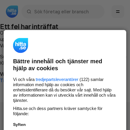
Sök namn, gata, ort, telefon, företag, sökord
Ett fel har inträffat
Om du vill kan du
kontakta hitta.se
och beskriva hur felet
uppstod så att vi lättare och snabbare kan avhjälpa det.
Vänligen försök med följande:
Surfa till
www.hitta.se
Bättre innehåll och tjänster med
Klicka på
Tillbaka-knappen
i webbläsaren och försök igen
hjälp av cookies
Vi beklagar besväret!
Vi och våra
tredjepartsleverantörer
(122) samlar
Till startsidan
information med hjälp av cookies och
enhetsidentifierare då du besöker vår sajt. Med hjälp
av informationen kan vi utveckla vårt innehåll och våra
tjänster.
Hitta.se och dess partners kräver samtycke för
följande:
Syften
Hitta.se - Gratis nummerupplysning.