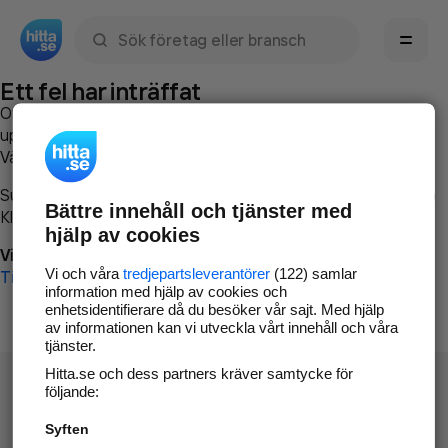
Sök namn, gata, ort, telefon, företag, sökord
Ett fel har inträffat
Om du vill kan du
kontakta hitta.se
och beskriva hur felet
uppstod så att vi lättare och snabbare kan avhjälpa det.
Vänligen försök med följande:
Surfa till
www.hitta.se
Bättre innehåll och tjänster med
Klicka på
Tillbaka-knappen
i webbläsaren och försök igen
hjälp av cookies
Vi beklagar besväret!
Vi och våra
tredjepartsleverantörer
(122) samlar
Till startsidan
information med hjälp av cookies och
enhetsidentifierare då du besöker vår sajt. Med hjälp
av informationen kan vi utveckla vårt innehåll och våra
tjänster.
Hitta.se och dess partners kräver samtycke för
följande:
Syften
Hitta.se - Gratis nummerupplysning.