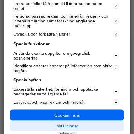
Lagra och/eller få åtkomst till information på en
Sök företag, personer och platser.
enhet
Personanpassad reklam och innehåll, reklam- och
Hitta telefonnummer, adresser, företagsinfo mm.
innehållsmätning samt forskning angående
målgrupp
Utveckla och förbättra tjänster
Marknadsför företaget
på hitta.se
Specialfunktioner
Använda exakta uppgifter om geografisk
Kom igång och annonsera mot
positionering
nya kunder och
Identifiera enheter baserat på information som aktivt
samarbetspartners nära dig.
begärs
Läs mer här
Specialsyften
Säkerställa säkerhet, förhindra och upptäcka
Alla kategorier
Populära sökningar
bedrägerier samt åtgärda fel
Leverera och visa reklam och innehåll
API & Kartor
Annonsera
Logga in
Integritet
Godkänn alla
Om oss
Nödnummer
Inställningar
Dataskydd