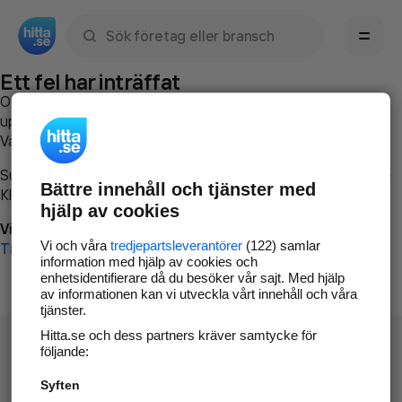
Sök namn, gata, ort, telefon, företag, sökord
Ett fel har inträffat
Om du vill kan du
kontakta hitta.se
och beskriva hur felet
uppstod så att vi lättare och snabbare kan avhjälpa det.
Vänligen försök med följande:
Surfa till
www.hitta.se
Bättre innehåll och tjänster med
Klicka på
Tillbaka-knappen
i webbläsaren och försök igen
hjälp av cookies
Vi beklagar besväret!
Vi och våra
tredjepartsleverantörer
(122) samlar
Till startsidan
information med hjälp av cookies och
enhetsidentifierare då du besöker vår sajt. Med hjälp
av informationen kan vi utveckla vårt innehåll och våra
tjänster.
Hitta.se och dess partners kräver samtycke för
följande:
Syften
Hitta.se - Gratis nummerupplysning.