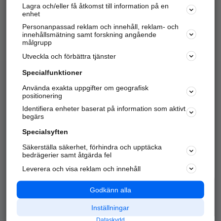
Lagra och/eller få åtkomst till information på en
Sök företag, personer och platser.
enhet
Personanpassad reklam och innehåll, reklam- och
Hitta telefonnummer, adresser, företagsinfo mm.
innehållsmätning samt forskning angående
målgrupp
Utveckla och förbättra tjänster
Marknadsför företaget
på hitta.se
Specialfunktioner
Använda exakta uppgifter om geografisk
Kom igång och annonsera mot
positionering
nya kunder och
Identifiera enheter baserat på information som aktivt
samarbetspartners nära dig.
begärs
Läs mer här
Specialsyften
Säkerställa säkerhet, förhindra och upptäcka
Alla kategorier
Populära sökningar
bedrägerier samt åtgärda fel
Leverera och visa reklam och innehåll
API & Kartor
Annonsera
Logga in
Integritet
Godkänn alla
Om oss
Nödnummer
Inställningar
Dataskydd