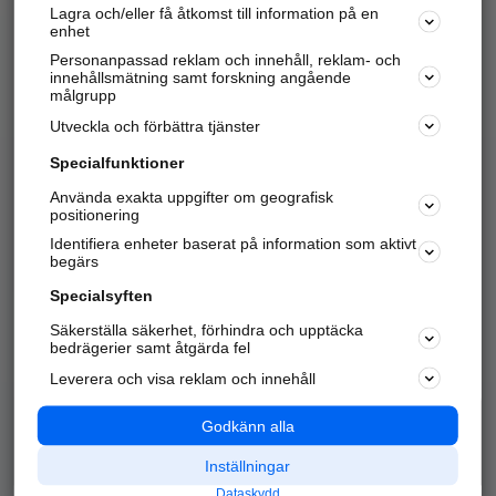
Lagra och/eller få åtkomst till information på en
Sök företag, personer och platser.
enhet
Personanpassad reklam och innehåll, reklam- och
Hitta telefonnummer, adresser, företagsinfo mm.
innehållsmätning samt forskning angående
målgrupp
Utveckla och förbättra tjänster
Marknadsför företaget
på hitta.se
Specialfunktioner
Använda exakta uppgifter om geografisk
Kom igång och annonsera mot
positionering
nya kunder och
Identifiera enheter baserat på information som aktivt
samarbetspartners nära dig.
begärs
Läs mer här
Specialsyften
Säkerställa säkerhet, förhindra och upptäcka
Alla kategorier
Populära sökningar
bedrägerier samt åtgärda fel
Leverera och visa reklam och innehåll
API & Kartor
Annonsera
Logga in
Integritet
Godkänn alla
Om oss
Nödnummer
Inställningar
Dataskydd