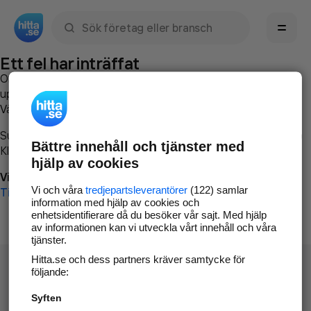
Sök namn, gata, ort, telefon, företag, sökord
Ett fel har inträffat
Om du vill kan du
kontakta hitta.se
och beskriva hur felet
uppstod så att vi lättare och snabbare kan avhjälpa det.
Vänligen försök med följande:
Surfa till
www.hitta.se
Bättre innehåll och tjänster med
Klicka på
Tillbaka-knappen
i webbläsaren och försök igen
hjälp av cookies
Vi beklagar besväret!
Vi och våra
tredjepartsleverantörer
(122) samlar
Till startsidan
information med hjälp av cookies och
enhetsidentifierare då du besöker vår sajt. Med hjälp
av informationen kan vi utveckla vårt innehåll och våra
tjänster.
Hitta.se och dess partners kräver samtycke för
följande:
Syften
Hitta.se - Gratis nummerupplysning.