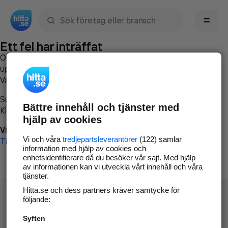
Sök namn, gata, ort, telefon, företag, sökord
Ett fel har inträffat
Om du vill kan du
kontakta hitta.se
och beskriva hur felet
uppstod så att vi lättare och snabbare kan avhjälpa det.
Vänligen försök med följande:
Surfa till
www.hitta.se
Bättre innehåll och tjänster med
Klicka på
Tillbaka-knappen
i webbläsaren och försök igen
hjälp av cookies
Vi beklagar besväret!
Vi och våra
tredjepartsleverantörer
(122) samlar
Till startsidan
information med hjälp av cookies och
enhetsidentifierare då du besöker vår sajt. Med hjälp
av informationen kan vi utveckla vårt innehåll och våra
tjänster.
Hitta.se och dess partners kräver samtycke för
följande:
Syften
Hitta.se - Gratis nummerupplysning.