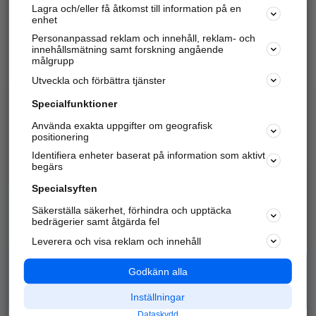
Lagra och/eller få åtkomst till information på en
Sök företag, personer och platser.
enhet
Personanpassad reklam och innehåll, reklam- och
Hitta telefonnummer, adresser, företagsinfo mm.
innehållsmätning samt forskning angående
målgrupp
Utveckla och förbättra tjänster
Marknadsför företaget
på hitta.se
Specialfunktioner
Använda exakta uppgifter om geografisk
Kom igång och annonsera mot
positionering
nya kunder och
Identifiera enheter baserat på information som aktivt
samarbetspartners nära dig.
begärs
Läs mer här
Specialsyften
Säkerställa säkerhet, förhindra och upptäcka
Alla kategorier
Populära sökningar
bedrägerier samt åtgärda fel
Leverera och visa reklam och innehåll
API & Kartor
Annonsera
Logga in
Integritet
Godkänn alla
Om oss
Nödnummer
Inställningar
Dataskydd