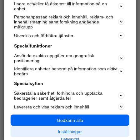
Lagra och/eller få åtkomst till information på en
Sök företag, personer och platser.
enhet
Personanpassad reklam och innehåll, reklam- och
Hitta telefonnummer, adresser, företagsinfo mm.
innehållsmätning samt forskning angående
målgrupp
Utveckla och förbättra tjänster
Marknadsför företaget
på hitta.se
Specialfunktioner
Använda exakta uppgifter om geografisk
Kom igång och annonsera mot
positionering
nya kunder och
Identifiera enheter baserat på information som aktivt
samarbetspartners nära dig.
begärs
Läs mer här
Specialsyften
Säkerställa säkerhet, förhindra och upptäcka
Alla kategorier
Populära sökningar
bedrägerier samt åtgärda fel
Leverera och visa reklam och innehåll
API & Kartor
Annonsera
Logga in
Integritet
Godkänn alla
Om oss
Nödnummer
Inställningar
Dataskydd