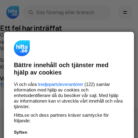
Sök namn, gata, ort, telefon, företag, sökord
Ett fel har inträffat
Om du vill kan du
kontakta hitta.se
och beskriva hur felet
uppstod så att vi lättare och snabbare kan avhjälpa det.
Vänligen försök med följande:
Surfa till
www.hitta.se
Bättre innehåll och tjänster med
Klicka på
Tillbaka-knappen
i webbläsaren och försök igen
hjälp av cookies
Vi beklagar besväret!
Vi och våra
tredjepartsleverantörer
(122) samlar
Till startsidan
information med hjälp av cookies och
enhetsidentifierare då du besöker vår sajt. Med hjälp
av informationen kan vi utveckla vårt innehåll och våra
tjänster.
Hitta.se och dess partners kräver samtycke för
följande:
Syften
Hitta.se - Gratis nummerupplysning.