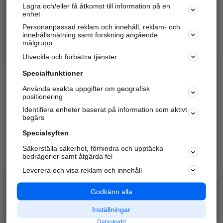
Lagra och/eller få åtkomst till information på en
Sök företag, personer och platser.
enhet
Personanpassad reklam och innehåll, reklam- och
Hitta telefonnummer, adresser, företagsinfo mm.
innehållsmätning samt forskning angående
målgrupp
Utveckla och förbättra tjänster
Marknadsför företaget
på hitta.se
Specialfunktioner
Använda exakta uppgifter om geografisk
Kom igång och annonsera mot
positionering
nya kunder och
Identifiera enheter baserat på information som aktivt
samarbetspartners nära dig.
begärs
Läs mer här
Specialsyften
Säkerställa säkerhet, förhindra och upptäcka
Alla kategorier
Populära sökningar
bedrägerier samt åtgärda fel
Leverera och visa reklam och innehåll
API & Kartor
Annonsera
Logga in
Integritet
Godkänn alla
Om oss
Nödnummer
Inställningar
Dataskydd