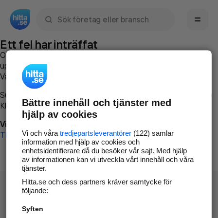
Sök namn, gata, ort, telefon, företag, sökord
Ett fel har inträffat
Om du vill kan du
kontakta hitta.se
och beskriva hur felet
uppstod så att vi lättare och snabbare kan avhjälpa det.
Vänligen försök med följande:
Surfa till
www.hitta.se
Bättre innehåll och tjänster med
Klicka på
Tillbaka-knappen
i webbläsaren och försök igen
hjälp av cookies
Vi beklagar besväret!
Vi och våra
tredjepartsleverantörer
(122) samlar
Till startsidan
information med hjälp av cookies och
enhetsidentifierare då du besöker vår sajt. Med hjälp
av informationen kan vi utveckla vårt innehåll och våra
tjänster.
Hitta.se och dess partners kräver samtycke för
följande:
Syften
Hitta.se - Gratis nummerupplysning.