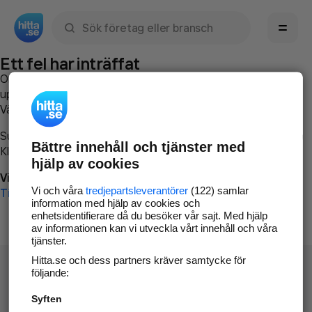
Sök namn, gata, ort, telefon, företag, sökord
Ett fel har inträffat
Om du vill kan du
kontakta hitta.se
och beskriva hur felet
uppstod så att vi lättare och snabbare kan avhjälpa det.
Vänligen försök med följande:
Surfa till
www.hitta.se
Bättre innehåll och tjänster med
Klicka på
Tillbaka-knappen
i webbläsaren och försök igen
hjälp av cookies
Vi beklagar besväret!
Vi och våra
tredjepartsleverantörer
(122) samlar
Till startsidan
information med hjälp av cookies och
enhetsidentifierare då du besöker vår sajt. Med hjälp
av informationen kan vi utveckla vårt innehåll och våra
tjänster.
Hitta.se och dess partners kräver samtycke för
följande:
Syften
Hitta.se - Gratis nummerupplysning.