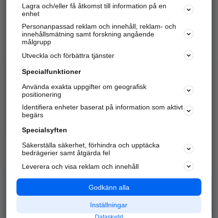
Lagra och/eller få åtkomst till information på en
Sök företag, personer och platser.
enhet
Personanpassad reklam och innehåll, reklam- och
Hitta telefonnummer, adresser, företagsinfo mm.
innehållsmätning samt forskning angående
målgrupp
Utveckla och förbättra tjänster
Marknadsför företaget
på hitta.se
Specialfunktioner
Använda exakta uppgifter om geografisk
Kom igång och annonsera mot
positionering
nya kunder och
Identifiera enheter baserat på information som aktivt
samarbetspartners nära dig.
begärs
Läs mer här
Specialsyften
Säkerställa säkerhet, förhindra och upptäcka
Alla kategorier
Populära sökningar
bedrägerier samt åtgärda fel
Leverera och visa reklam och innehåll
API & Kartor
Annonsera
Logga in
Integritet
Godkänn alla
Om oss
Nödnummer
Inställningar
Dataskydd