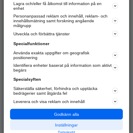
Lagra och/eller få åtkomst till information på en
Sök företag, personer och platser.
enhet
Personanpassad reklam och innehåll, reklam- och
Hitta telefonnummer, adresser, företagsinfo mm.
innehållsmätning samt forskning angående
målgrupp
Utveckla och förbättra tjänster
Marknadsför företaget
på hitta.se
Specialfunktioner
Använda exakta uppgifter om geografisk
Kom igång och annonsera mot
positionering
nya kunder och
Identifiera enheter baserat på information som aktivt
samarbetspartners nära dig.
begärs
Läs mer här
Specialsyften
Säkerställa säkerhet, förhindra och upptäcka
Alla kategorier
Populära sökningar
bedrägerier samt åtgärda fel
Leverera och visa reklam och innehåll
API & Kartor
Annonsera
Logga in
Integritet
Godkänn alla
Om oss
Nödnummer
Inställningar
Dataskydd