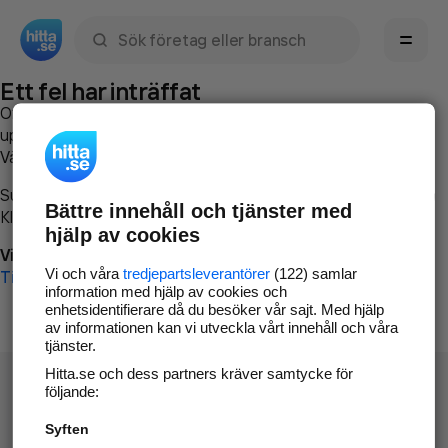
Sök namn, gata, ort, telefon, företag, sökord
Ett fel har inträffat
Om du vill kan du
kontakta hitta.se
och beskriva hur felet
uppstod så att vi lättare och snabbare kan avhjälpa det.
Vänligen försök med följande:
Surfa till
www.hitta.se
Bättre innehåll och tjänster med
Klicka på
Tillbaka-knappen
i webbläsaren och försök igen
hjälp av cookies
Vi beklagar besväret!
Vi och våra
tredjepartsleverantörer
(122) samlar
Till startsidan
information med hjälp av cookies och
enhetsidentifierare då du besöker vår sajt. Med hjälp
av informationen kan vi utveckla vårt innehåll och våra
tjänster.
Hitta.se och dess partners kräver samtycke för
följande:
Syften
Hitta.se - Gratis nummerupplysning.