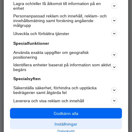
Lagra och/eller få åtkomst till information på en
Sök företag, personer och platser.
enhet
Personanpassad reklam och innehåll, reklam- och
Hitta telefonnummer, adresser, företagsinfo mm.
innehållsmätning samt forskning angående
målgrupp
Utveckla och förbättra tjänster
Marknadsför företaget
på hitta.se
Specialfunktioner
Använda exakta uppgifter om geografisk
Kom igång och annonsera mot
positionering
nya kunder och
Identifiera enheter baserat på information som aktivt
samarbetspartners nära dig.
begärs
Läs mer här
Specialsyften
Säkerställa säkerhet, förhindra och upptäcka
Alla kategorier
Populära sökningar
bedrägerier samt åtgärda fel
Leverera och visa reklam och innehåll
API & Kartor
Annonsera
Logga in
Integritet
Godkänn alla
Om oss
Nödnummer
Inställningar
Dataskydd