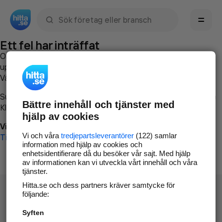
Sök namn, gata, ort, telefon, företag, sökord
Ett fel har inträffat
Om du vill kan du
kontakta hitta.se
och beskriva hur felet
uppstod så att vi lättare och snabbare kan avhjälpa det.
Vänligen försök med följande:
Surfa till
www.hitta.se
Bättre innehåll och tjänster med
Klicka på
Tillbaka-knappen
i webbläsaren och försök igen
hjälp av cookies
Vi beklagar besväret!
Vi och våra
tredjepartsleverantörer
(122) samlar
Till startsidan
information med hjälp av cookies och
enhetsidentifierare då du besöker vår sajt. Med hjälp
av informationen kan vi utveckla vårt innehåll och våra
tjänster.
Hitta.se och dess partners kräver samtycke för
följande:
Syften
Hitta.se - Gratis nummerupplysning.