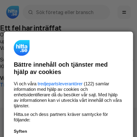
Sök namn, gata, ort, telefon, företag, sökord
Ett fel har inträffat
Om du vill kan du
kontakta hitta.se
och beskriva hur felet
uppstod så att vi lättare och snabbare kan avhjälpa det.
Vänligen försök med följande:
Surfa till
www.hitta.se
Bättre innehåll och tjänster med
Klicka på
Tillbaka-knappen
i webbläsaren och försök igen
hjälp av cookies
Vi beklagar besväret!
Vi och våra
tredjepartsleverantörer
(122) samlar
Till startsidan
information med hjälp av cookies och
enhetsidentifierare då du besöker vår sajt. Med hjälp
av informationen kan vi utveckla vårt innehåll och våra
tjänster.
Hitta.se och dess partners kräver samtycke för
följande:
Syften
Hitta.se - Gratis nummerupplysning.