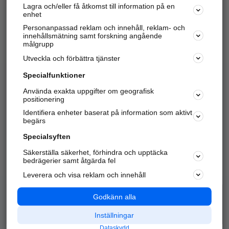
Lagra och/eller få åtkomst till information på en
Sök företag, personer och platser.
enhet
Personanpassad reklam och innehåll, reklam- och
Hitta telefonnummer, adresser, företagsinfo mm.
innehållsmätning samt forskning angående
målgrupp
Utveckla och förbättra tjänster
Marknadsför företaget
på hitta.se
Specialfunktioner
Använda exakta uppgifter om geografisk
Kom igång och annonsera mot
positionering
nya kunder och
Identifiera enheter baserat på information som aktivt
samarbetspartners nära dig.
begärs
Läs mer här
Specialsyften
Säkerställa säkerhet, förhindra och upptäcka
Alla kategorier
Populära sökningar
bedrägerier samt åtgärda fel
Leverera och visa reklam och innehåll
API & Kartor
Annonsera
Logga in
Integritet
Godkänn alla
Om oss
Nödnummer
Inställningar
Dataskydd