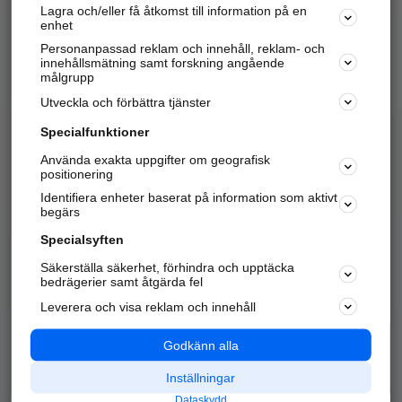
Lagra och/eller få åtkomst till information på en
Sök företag, personer och platser.
enhet
Personanpassad reklam och innehåll, reklam- och
Hitta telefonnummer, adresser, företagsinfo mm.
innehållsmätning samt forskning angående
målgrupp
Utveckla och förbättra tjänster
Marknadsför företaget
på hitta.se
Specialfunktioner
Använda exakta uppgifter om geografisk
Kom igång och annonsera mot
positionering
nya kunder och
Identifiera enheter baserat på information som aktivt
samarbetspartners nära dig.
begärs
Läs mer här
Specialsyften
Säkerställa säkerhet, förhindra och upptäcka
Alla kategorier
Populära sökningar
bedrägerier samt åtgärda fel
Leverera och visa reklam och innehåll
API & Kartor
Annonsera
Logga in
Integritet
Godkänn alla
Om oss
Nödnummer
Inställningar
Dataskydd