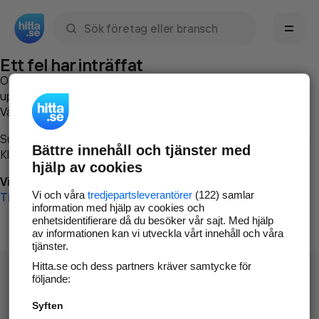
Sök namn, gata, ort, telefon, företag, sökord
Ett fel har inträffat
Om du vill kan du
kontakta hitta.se
och beskriva hur felet
uppstod så att vi lättare och snabbare kan avhjälpa det.
Vänligen försök med följande:
Surfa till
www.hitta.se
Bättre innehåll och tjänster med
Klicka på
Tillbaka-knappen
i webbläsaren och försök igen
hjälp av cookies
Vi beklagar besväret!
Vi och våra
tredjepartsleverantörer
(122) samlar
Till startsidan
information med hjälp av cookies och
enhetsidentifierare då du besöker vår sajt. Med hjälp
av informationen kan vi utveckla vårt innehåll och våra
tjänster.
Hitta.se och dess partners kräver samtycke för
följande:
Syften
Hitta.se - Gratis nummerupplysning.