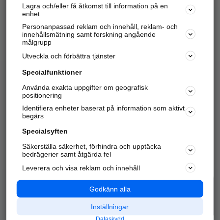
Lagra och/eller få åtkomst till information på en
Sök företag, personer och platser.
enhet
Personanpassad reklam och innehåll, reklam- och
Hitta telefonnummer, adresser, företagsinfo mm.
innehållsmätning samt forskning angående
målgrupp
Utveckla och förbättra tjänster
Marknadsför företaget
på hitta.se
Specialfunktioner
Använda exakta uppgifter om geografisk
Kom igång och annonsera mot
positionering
nya kunder och
Identifiera enheter baserat på information som aktivt
samarbetspartners nära dig.
begärs
Läs mer här
Specialsyften
Säkerställa säkerhet, förhindra och upptäcka
Alla kategorier
Populära sökningar
bedrägerier samt åtgärda fel
Leverera och visa reklam och innehåll
API & Kartor
Annonsera
Logga in
Integritet
Godkänn alla
Om oss
Nödnummer
Inställningar
Dataskydd