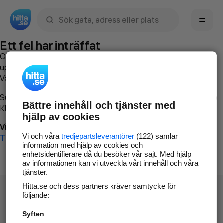
Sök namn, gata, ort, telefon, företag, sökord
Ett fel har inträffat
Om du vill kan du
kontakta hitta.se
och beskriva hur felet
uppstod så att vi lättare och snabbare kan avhjälpa det.
Vänligen försök med följande:
Surfa till
www.hitta.se
Bättre innehåll och tjänster med
Klicka på
Tillbaka-knappen
i webbläsaren och försök igen
hjälp av cookies
Vi beklagar besväret!
Vi och våra
tredjepartsleverantörer
(122) samlar
Till startsidan
information med hjälp av cookies och
enhetsidentifierare då du besöker vår sajt. Med hjälp
av informationen kan vi utveckla vårt innehåll och våra
tjänster.
Hitta.se och dess partners kräver samtycke för
följande:
Syften
Hitta.se - Gratis nummerupplysning.