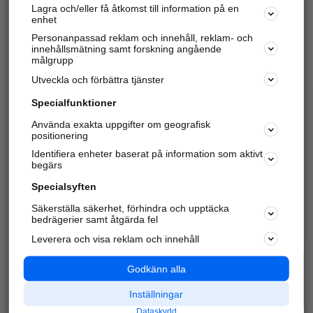
Lagra och/eller få åtkomst till information på en
Sök företag, personer och platser.
enhet
Personanpassad reklam och innehåll, reklam- och
Hitta telefonnummer, adresser, företagsinfo mm.
innehållsmätning samt forskning angående
målgrupp
Utveckla och förbättra tjänster
Marknadsför företaget
på hitta.se
Specialfunktioner
Använda exakta uppgifter om geografisk
Kom igång och annonsera mot
positionering
nya kunder och
Identifiera enheter baserat på information som aktivt
samarbetspartners nära dig.
begärs
Läs mer här
Specialsyften
Säkerställa säkerhet, förhindra och upptäcka
Alla kategorier
Populära sökningar
bedrägerier samt åtgärda fel
Leverera och visa reklam och innehåll
API & Kartor
Annonsera
Logga in
Integritet
Godkänn alla
Om oss
Nödnummer
Inställningar
Dataskydd