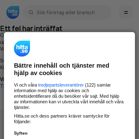
Sök namn, gata, ort, telefon, företag, sökord
Ett fel har inträffat
Om du vill kan du
kontakta hitta.se
och beskriva hur felet
uppstod så att vi lättare och snabbare kan avhjälpa det.
Vänligen försök med följande:
Surfa till
www.hitta.se
Bättre innehåll och tjänster med
Klicka på
Tillbaka-knappen
i webbläsaren och försök igen
hjälp av cookies
Vi beklagar besväret!
Vi och våra
tredjepartsleverantörer
(122) samlar
Till startsidan
information med hjälp av cookies och
enhetsidentifierare då du besöker vår sajt. Med hjälp
av informationen kan vi utveckla vårt innehåll och våra
tjänster.
Hitta.se och dess partners kräver samtycke för
följande:
Syften
Hitta.se - Gratis nummerupplysning.