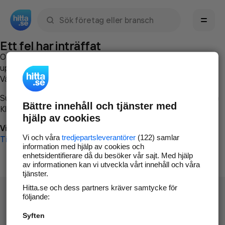
Sök namn, gata, ort, telefon, företag, sökord
Ett fel har inträffat
Om du vill kan du
kontakta hitta.se
och beskriva hur felet
uppstod så att vi lättare och snabbare kan avhjälpa det.
Vänligen försök med följande:
Surfa till
www.hitta.se
Bättre innehåll och tjänster med
Klicka på
Tillbaka-knappen
i webbläsaren och försök igen
hjälp av cookies
Vi beklagar besväret!
Vi och våra
tredjepartsleverantörer
(122) samlar
Till startsidan
information med hjälp av cookies och
enhetsidentifierare då du besöker vår sajt. Med hjälp
av informationen kan vi utveckla vårt innehåll och våra
tjänster.
Hitta.se och dess partners kräver samtycke för
följande:
Syften
Hitta.se - Gratis nummerupplysning.