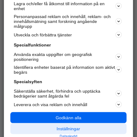
Lagra och/eller få åtkomst till information på en
Sök företag, personer och platser.
enhet
Personanpassad reklam och innehåll, reklam- och
Hitta telefonnummer, adresser, företagsinfo mm.
innehållsmätning samt forskning angående
målgrupp
Utveckla och förbättra tjänster
Marknadsför företaget
på hitta.se
Specialfunktioner
Använda exakta uppgifter om geografisk
Kom igång och annonsera mot
positionering
nya kunder och
Identifiera enheter baserat på information som aktivt
samarbetspartners nära dig.
begärs
Läs mer här
Specialsyften
Säkerställa säkerhet, förhindra och upptäcka
Alla kategorier
Populära sökningar
bedrägerier samt åtgärda fel
Leverera och visa reklam och innehåll
API & Kartor
Annonsera
Logga in
Integritet
Godkänn alla
Om oss
Nödnummer
Inställningar
Dataskydd