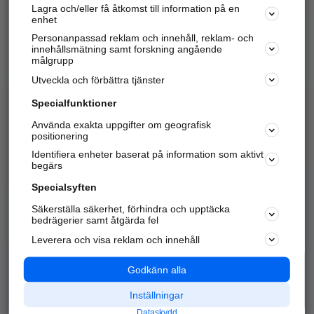
Lagra och/eller få åtkomst till information på en
Sök företag, personer och platser.
enhet
Personanpassad reklam och innehåll, reklam- och
Hitta telefonnummer, adresser, företagsinfo mm.
innehållsmätning samt forskning angående
målgrupp
Utveckla och förbättra tjänster
Marknadsför företaget
på hitta.se
Specialfunktioner
Använda exakta uppgifter om geografisk
Kom igång och annonsera mot
positionering
nya kunder och
Identifiera enheter baserat på information som aktivt
samarbetspartners nära dig.
begärs
Läs mer här
Specialsyften
Säkerställa säkerhet, förhindra och upptäcka
Alla kategorier
Populära sökningar
bedrägerier samt åtgärda fel
Leverera och visa reklam och innehåll
API & Kartor
Annonsera
Logga in
Integritet
Godkänn alla
Om oss
Nödnummer
Inställningar
Dataskydd