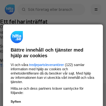
Sök namn, gata, ort, telefon, företag, sökord
Ett fel har inträffat
Om du vill kan du
kontakta hitta.se
och beskriva hur felet
uppstod så att vi lättare och snabbare kan avhjälpa det.
Vänligen försök med följande:
Surfa till
www.hitta.se
Bättre innehåll och tjänster med
Klicka på
Tillbaka-knappen
i webbläsaren och försök igen
hjälp av cookies
Vi beklagar besväret!
Vi och våra
tredjepartsleverantörer
(122) samlar
Till startsidan
information med hjälp av cookies och
enhetsidentifierare då du besöker vår sajt. Med hjälp
av informationen kan vi utveckla vårt innehåll och våra
tjänster.
Hitta.se och dess partners kräver samtycke för
följande:
Syften
Hitta.se - Gratis nummerupplysning.