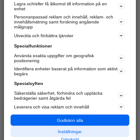
Lagra och/eller få åtkomst till information på en
Sök företag, personer och platser.
enhet
Personanpassad reklam och innehåll, reklam- och
Hitta telefonnummer, adresser, företagsinfo mm.
innehållsmätning samt forskning angående
målgrupp
Utveckla och förbättra tjänster
Marknadsför företaget
på hitta.se
Specialfunktioner
Använda exakta uppgifter om geografisk
Kom igång och annonsera mot
positionering
nya kunder och
Identifiera enheter baserat på information som aktivt
samarbetspartners nära dig.
begärs
Läs mer här
Specialsyften
Säkerställa säkerhet, förhindra och upptäcka
Alla kategorier
Populära sökningar
bedrägerier samt åtgärda fel
Leverera och visa reklam och innehåll
API & Kartor
Annonsera
Logga in
Integritet
Godkänn alla
Om oss
Nödnummer
Inställningar
Dataskydd