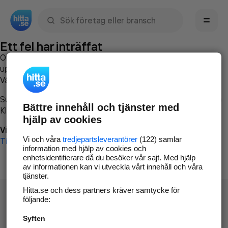
Sök namn, gata, ort, telefon, företag, sökord
Ett fel har inträffat
Om du vill kan du
kontakta hitta.se
och beskriva hur felet
uppstod så att vi lättare och snabbare kan avhjälpa det.
Vänligen försök med följande:
Surfa till
www.hitta.se
Bättre innehåll och tjänster med
Klicka på
Tillbaka-knappen
i webbläsaren och försök igen
hjälp av cookies
Vi beklagar besväret!
Vi och våra
tredjepartsleverantörer
(122) samlar
Till startsidan
information med hjälp av cookies och
enhetsidentifierare då du besöker vår sajt. Med hjälp
av informationen kan vi utveckla vårt innehåll och våra
tjänster.
Hitta.se och dess partners kräver samtycke för
följande:
Syften
Hitta.se - Gratis nummerupplysning.