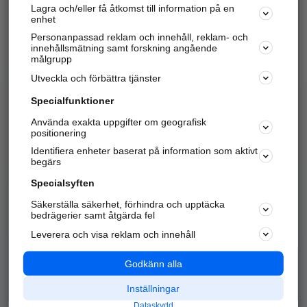
Lagra och/eller få åtkomst till information på en
Sök företag, personer och platser.
enhet
Personanpassad reklam och innehåll, reklam- och
Hitta telefonnummer, adresser, företagsinfo mm.
innehållsmätning samt forskning angående
målgrupp
Utveckla och förbättra tjänster
Marknadsför företaget
på hitta.se
Specialfunktioner
Använda exakta uppgifter om geografisk
Kom igång och annonsera mot
positionering
nya kunder och
Identifiera enheter baserat på information som aktivt
samarbetspartners nära dig.
begärs
Läs mer här
Specialsyften
Säkerställa säkerhet, förhindra och upptäcka
Alla kategorier
Populära sökningar
bedrägerier samt åtgärda fel
Leverera och visa reklam och innehåll
API & Kartor
Annonsera
Logga in
Integritet
Godkänn alla
Om oss
Nödnummer
Inställningar
Dataskydd