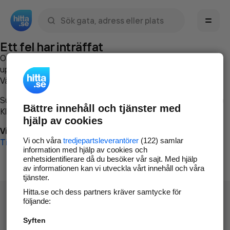
Sök namn, gata, ort, telefon, företag, sökord
Ett fel har inträffat
Om du vill kan du
kontakta hitta.se
och beskriva hur felet
uppstod så att vi lättare och snabbare kan avhjälpa det.
Vänligen försök med följande:
Surfa till
www.hitta.se
Bättre innehåll och tjänster med
Klicka på
Tillbaka-knappen
i webbläsaren och försök igen
hjälp av cookies
Vi beklagar besväret!
Vi och våra
tredjepartsleverantörer
(122) samlar
Till startsidan
information med hjälp av cookies och
enhetsidentifierare då du besöker vår sajt. Med hjälp
av informationen kan vi utveckla vårt innehåll och våra
tjänster.
Hitta.se och dess partners kräver samtycke för
följande:
Syften
Hitta.se - Gratis nummerupplysning.