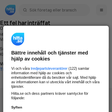
Sök namn, gata, ort, telefon, företag, sökord
Ett fel har inträffat
Om du vill kan du
kontakta hitta.se
och beskriva hur felet
uppstod så att vi lättare och snabbare kan avhjälpa det.
Vänligen försök med följande:
Surfa till
www.hitta.se
Bättre innehåll och tjänster med
Klicka på
Tillbaka-knappen
i webbläsaren och försök igen
hjälp av cookies
Vi beklagar besväret!
Vi och våra
tredjepartsleverantörer
(122) samlar
Till startsidan
information med hjälp av cookies och
enhetsidentifierare då du besöker vår sajt. Med hjälp
av informationen kan vi utveckla vårt innehåll och våra
tjänster.
Hitta.se och dess partners kräver samtycke för
följande:
Syften
Hitta.se - Gratis nummerupplysning.