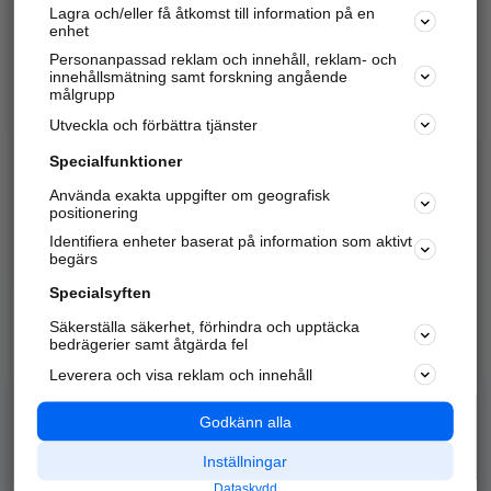
Lagra och/eller få åtkomst till information på en
Sök företag, personer och platser.
enhet
Personanpassad reklam och innehåll, reklam- och
Hitta telefonnummer, adresser, företagsinfo mm.
innehållsmätning samt forskning angående
målgrupp
Utveckla och förbättra tjänster
Marknadsför företaget
på hitta.se
Specialfunktioner
Använda exakta uppgifter om geografisk
Kom igång och annonsera mot
positionering
nya kunder och
Identifiera enheter baserat på information som aktivt
samarbetspartners nära dig.
begärs
Läs mer här
Specialsyften
Säkerställa säkerhet, förhindra och upptäcka
Alla kategorier
Populära sökningar
bedrägerier samt åtgärda fel
Leverera och visa reklam och innehåll
API & Kartor
Annonsera
Logga in
Integritet
Godkänn alla
Om oss
Nödnummer
Inställningar
Dataskydd