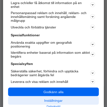
Lagra och/eller få åtkomst till information på en
Sök företag, personer och platser.
enhet
Personanpassad reklam och innehåll, reklam- och
Hitta telefonnummer, adresser, företagsinfo mm.
innehållsmätning samt forskning angående
målgrupp
Utveckla och förbättra tjänster
Marknadsför företaget
på hitta.se
Specialfunktioner
Använda exakta uppgifter om geografisk
Kom igång och annonsera mot
positionering
nya kunder och
Identifiera enheter baserat på information som aktivt
samarbetspartners nära dig.
begärs
Läs mer här
Specialsyften
Säkerställa säkerhet, förhindra och upptäcka
Alla kategorier
Populära sökningar
bedrägerier samt åtgärda fel
Leverera och visa reklam och innehåll
API & Kartor
Annonsera
Logga in
Integritet
Godkänn alla
Om oss
Nödnummer
Inställningar
Dataskydd