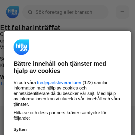
Sök namn, gata, ort, telefon, företag, sökord
Ett fel har inträffat
Om du vill kan du
kontakta hitta.se
och beskriva hur felet
uppstod så att vi lättare och snabbare kan avhjälpa det.
Vänligen försök med följande:
Surfa till
www.hitta.se
Bättre innehåll och tjänster med
Klicka på
Tillbaka-knappen
i webbläsaren och försök igen
hjälp av cookies
Vi beklagar besväret!
Vi och våra
tredjepartsleverantörer
(122) samlar
Till startsidan
information med hjälp av cookies och
enhetsidentifierare då du besöker vår sajt. Med hjälp
av informationen kan vi utveckla vårt innehåll och våra
tjänster.
Hitta.se och dess partners kräver samtycke för
följande:
Syften
Hitta.se - Gratis nummerupplysning.