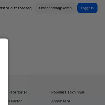
sför ditt företag
Skapa företagskonto
Logga in
Alla kategorier
Populära sökningar
API & Kartor
Annonsera