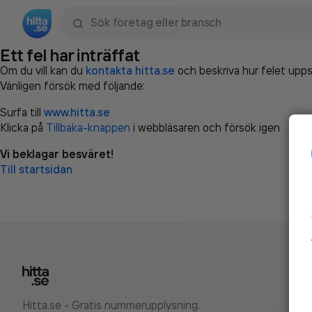
Sök namn, gata, ort, telefon, företag, sökord
Ett fel har inträffat
Om du vill kan du
kontakta hitta.se
och beskriva hur felet upps
Vänligen försök med följande:
Surfa till
www.hitta.se
Klicka på
Tillbaka-knappen
i webbläsaren och försök igen
Vi beklagar besväret!
Till startsidan
Hitta.se - Gratis nummerupplysning.