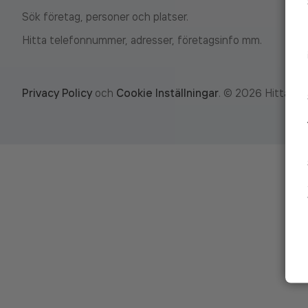
Sök företag, personer och platser.
Hitta telefonnummer, adresser, företagsinfo mm.
Privacy Policy
och
Cookie Inställningar
.
©
2026
Hitta.se