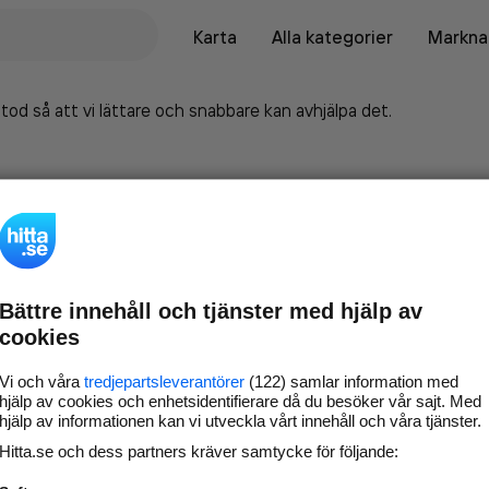
Karta
Alla kategorier
Marknad
tod så att vi lättare och snabbare kan avhjälpa det.
Bättre innehåll och tjänster med hjälp av
cookies
Vi och våra
tredjepartsleverantörer
(122) samlar information med
hjälp av cookies och enhetsidentifierare då du besöker vår sajt. Med
hjälp av informationen kan vi utveckla vårt innehåll och våra tjänster.
Marknadsför företaget på
Hitta.se och dess partners kräver samtycke för följande:
hitta.se