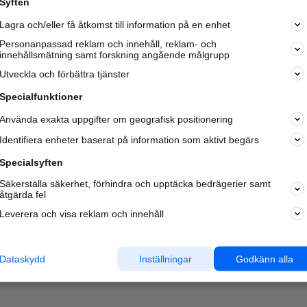
Syften
Kom igång och annonsera mot
Lagra och/eller få åtkomst till information på en enhet
nya kunder och
samarbetspartners nära dig.
Personanpassad reklam och innehåll, reklam- och
innehållsmätning samt forskning angående målgrupp
Läs mer här
Utveckla och förbättra tjänster
Specialfunktioner
Använda exakta uppgifter om geografisk positionering
Identifiera enheter baserat på information som aktivt begärs
Specialsyften
Säkerställa säkerhet, förhindra och upptäcka bedrägerier samt
åtgärda fel
Leverera och visa reklam och innehåll
Dataskydd
Inställningar
Godkänn alla