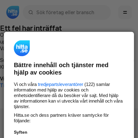
Sök namn, gata, ort, telefon, företag, sökord
Ett fel har inträffat
Om du vill kan du
kontakta hitta.se
och beskriva hur felet
uppstod så att vi lättare och snabbare kan avhjälpa det.
Vänligen försök med följande:
Surfa till
www.hitta.se
Bättre innehåll och tjänster med
Klicka på
Tillbaka-knappen
i webbläsaren och försök igen
hjälp av cookies
Vi beklagar besväret!
Vi och våra
tredjepartsleverantörer
(122) samlar
Till startsidan
information med hjälp av cookies och
enhetsidentifierare då du besöker vår sajt. Med hjälp
av informationen kan vi utveckla vårt innehåll och våra
tjänster.
Hitta.se och dess partners kräver samtycke för
följande:
Syften
Hitta.se - Gratis nummerupplysning.