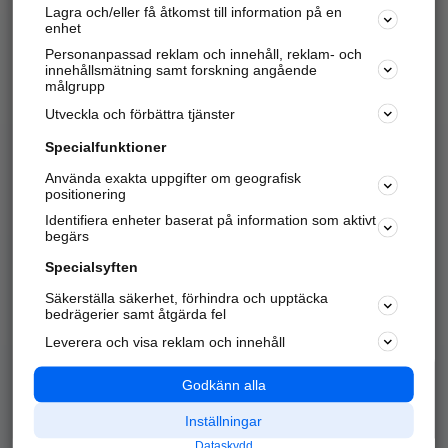
Lagra och/eller få åtkomst till information på en
Sök företag, personer och platser.
enhet
Personanpassad reklam och innehåll, reklam- och
Hitta telefonnummer, adresser, företagsinfo mm.
innehållsmätning samt forskning angående
målgrupp
Utveckla och förbättra tjänster
Marknadsför företaget
på hitta.se
Specialfunktioner
Använda exakta uppgifter om geografisk
Kom igång och annonsera mot
positionering
nya kunder och
Identifiera enheter baserat på information som aktivt
samarbetspartners nära dig.
begärs
Läs mer här
Specialsyften
Säkerställa säkerhet, förhindra och upptäcka
Alla kategorier
Populära sökningar
bedrägerier samt åtgärda fel
Leverera och visa reklam och innehåll
API & Kartor
Annonsera
Logga in
Integritet
Godkänn alla
Om oss
Nödnummer
Inställningar
Dataskydd