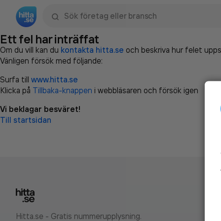
Sök namn, gata, ort, telefon, företag, sökord
Ett fel har inträffat
Om du vill kan du
kontakta hitta.se
och beskriva hur felet upps
Vänligen försök med följande:
Surfa till
www.hitta.se
Klicka på
Tillbaka-knappen
i webbläsaren och försök igen
Vi beklagar besväret!
Till startsidan
Hitta.se - Gratis nummerupplysning.