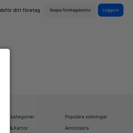
sför ditt företag
Skapa företagskonto
Logga in
Alla kategorier
Populära sökningar
API & Kartor
Annonsera