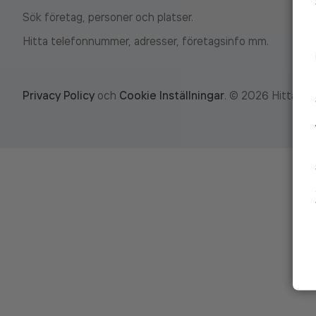
Sök företag, personer och platser.
Hitta telefonnummer, adresser, företagsinfo mm.
Privacy Policy
och
Cookie Inställningar
.
©
2026
Hitta.se