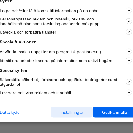
Syften
Kom igång och annonsera mot
Lagra och/eller få åtkomst till information på en enhet
nya kunder och
samarbetspartners nära dig.
Personanpassad reklam och innehåll, reklam- och
innehållsmätning samt forskning angående målgrupp
Läs mer här
Utveckla och förbättra tjänster
Specialfunktioner
Använda exakta uppgifter om geografisk positionering
Identifiera enheter baserat på information som aktivt begärs
Specialsyften
Säkerställa säkerhet, förhindra och upptäcka bedrägerier samt
åtgärda fel
Leverera och visa reklam och innehåll
Dataskydd
Inställningar
Godkänn alla