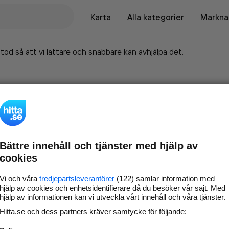
Karta
Alla kategorier
Marknad
tod så att vi lättare och snabbare kan avhjälpa det.
Bättre innehåll och tjänster med hjälp av
cookies
Vi och våra
tredjepartsleverantörer
(122) samlar information med
hjälp av cookies och enhetsidentifierare då du besöker vår sajt. Med
hjälp av informationen kan vi utveckla vårt innehåll och våra tjänster.
Marknadsför företaget på
Hitta.se och dess partners kräver samtycke för följande:
hitta.se