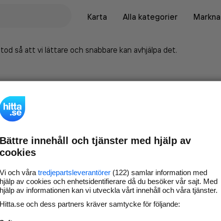
Karta
Alla kategorier
Marknad
tod så att vi lättare och snabbare kan avhjälpa det.
Bättre innehåll och tjänster med hjälp av
cookies
Vi och våra
tredjepartsleverantörer
(122) samlar information med
hjälp av cookies och enhetsidentifierare då du besöker vår sajt. Med
hjälp av informationen kan vi utveckla vårt innehåll och våra tjänster.
Marknadsför företaget på
Hitta.se och dess partners kräver samtycke för följande:
hitta.se