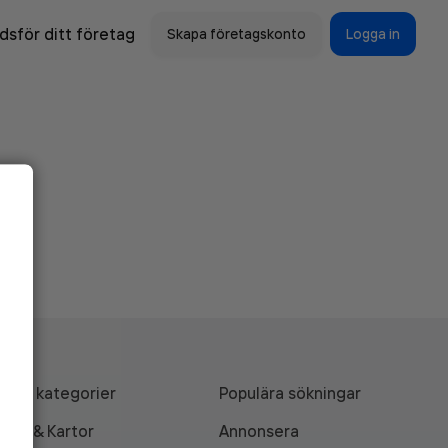
sför ditt företag
Skapa företagskonto
Logga in
Alla kategorier
Populära sökningar
API & Kartor
Annonsera