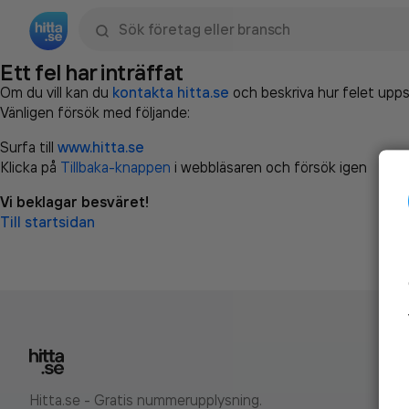
Sök namn, gata, ort, telefon, företag, sökord
Ett fel har inträffat
Om du vill kan du
kontakta hitta.se
och beskriva hur felet upps
Vänligen försök med följande:
Surfa till
www.hitta.se
Klicka på
Tillbaka-knappen
i webbläsaren och försök igen
Vi beklagar besväret!
Till startsidan
Hitta.se - Gratis nummerupplysning.