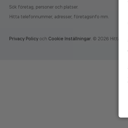
Sök företag, personer och platser.
Hitta telefonnummer, adresser, företagsinfo mm.
Privacy Policy
och
Cookie Inställningar
.
©
2026
Hitta.se