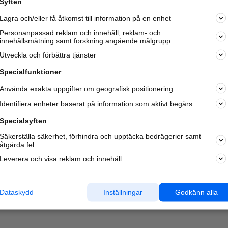
Syften
Kom igång och annonsera mot
Lagra och/eller få åtkomst till information på en enhet
nya kunder och
samarbetspartners nära dig.
Personanpassad reklam och innehåll, reklam- och
innehållsmätning samt forskning angående målgrupp
Läs mer här
Utveckla och förbättra tjänster
Specialfunktioner
Använda exakta uppgifter om geografisk positionering
Identifiera enheter baserat på information som aktivt begärs
Specialsyften
Säkerställa säkerhet, förhindra och upptäcka bedrägerier samt
åtgärda fel
Leverera och visa reklam och innehåll
Dataskydd
Inställningar
Godkänn alla