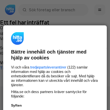
Sök namn, gata, ort, telefon, företag, sökord
Ett fel har inträffat
Om du vill kan du
kontakta hitta.se
och beskriva hur felet
uppstod så att vi lättare och snabbare kan avhjälpa det.
Vänligen försök med följande:
Surfa till
www.hitta.se
Bättre innehåll och tjänster med
Klicka på
Tillbaka-knappen
i webbläsaren och försök igen
hjälp av cookies
Vi beklagar besväret!
Vi och våra
tredjepartsleverantörer
(122) samlar
Till startsidan
information med hjälp av cookies och
enhetsidentifierare då du besöker vår sajt. Med hjälp
av informationen kan vi utveckla vårt innehåll och våra
tjänster.
Hitta.se och dess partners kräver samtycke för
följande:
Syften
Hitta.se - Gratis nummerupplysning.