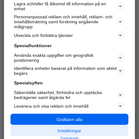
Lagra och/eller få åtkomst till information på en
Sök företag, personer och platser.
enhet
Personanpassad reklam och innehåll, reklam- och
Hitta telefonnummer, adresser, företagsinfo mm.
innehållsmätning samt forskning angående
målgrupp
Utveckla och förbättra tjänster
Marknadsför företaget
på hitta.se
Specialfunktioner
Använda exakta uppgifter om geografisk
Kom igång och annonsera mot
positionering
nya kunder och
Identifiera enheter baserat på information som aktivt
samarbetspartners nära dig.
begärs
Läs mer här
Specialsyften
Säkerställa säkerhet, förhindra och upptäcka
Alla kategorier
Populära sökningar
bedrägerier samt åtgärda fel
Leverera och visa reklam och innehåll
API & Kartor
Annonsera
Logga in
Integritet
Godkänn alla
Om oss
Nödnummer
Inställningar
Dataskydd