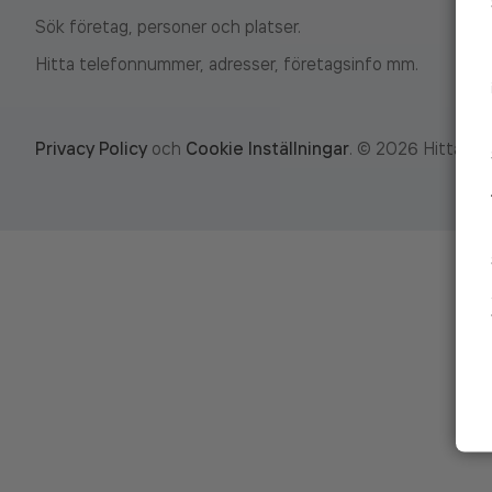
Sök företag, personer och platser.
Hitta telefonnummer, adresser, företagsinfo mm.
Privacy Policy
och
Cookie Inställningar
.
©
2026
Hitta.se