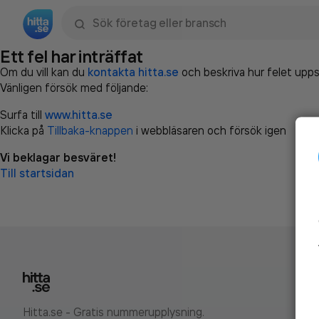
Sök namn, gata, ort, telefon, företag, sökord
Ett fel har inträffat
Om du vill kan du
kontakta hitta.se
och beskriva hur felet upps
Vänligen försök med följande:
Surfa till
www.hitta.se
Klicka på
Tillbaka-knappen
i webbläsaren och försök igen
Vi beklagar besväret!
Till startsidan
Hitta.se - Gratis nummerupplysning.