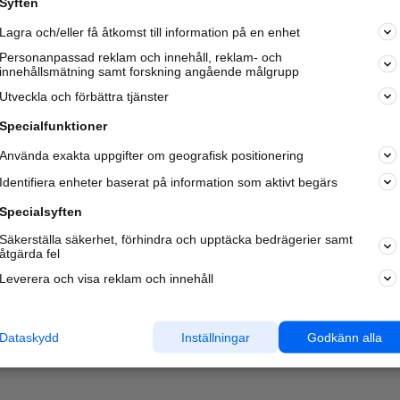
Syften
Kom igång och annonsera mot
Lagra och/eller få åtkomst till information på en enhet
nya kunder och
samarbetspartners nära dig.
Personanpassad reklam och innehåll, reklam- och
innehållsmätning samt forskning angående målgrupp
Läs mer här
Utveckla och förbättra tjänster
Specialfunktioner
Använda exakta uppgifter om geografisk positionering
Identifiera enheter baserat på information som aktivt begärs
Specialsyften
Säkerställa säkerhet, förhindra och upptäcka bedrägerier samt
åtgärda fel
Leverera och visa reklam och innehåll
Dataskydd
Inställningar
Godkänn alla