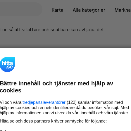
Karta
Alla kategorier
Marknad
tod så att vi lättare och snabbare kan avhjälpa det.
Bättre innehåll och tjänster med hjälp av
cookies
Vi och våra
tredjepartsleverantörer
(122) samlar information med
hjälp av cookies och enhetsidentifierare då du besöker vår sajt. Med
hjälp av informationen kan vi utveckla vårt innehåll och våra tjänster.
Marknadsför företaget på
Hitta.se och dess partners kräver samtycke för följande:
hitta.se