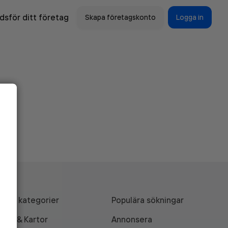
sför ditt företag
Skapa företagskonto
Logga in
Alla kategorier
Populära sökningar
API & Kartor
Annonsera