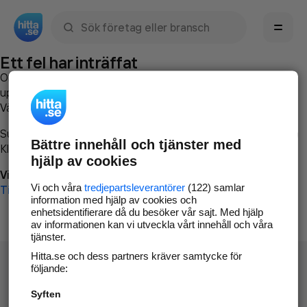
Sök namn, gata, ort, telefon, företag, sökord
Ett fel har inträffat
Om du vill kan du
kontakta hitta.se
och beskriva hur felet
uppstod så att vi lättare och snabbare kan avhjälpa det.
Vänligen försök med följande:
Surfa till
www.hitta.se
Bättre innehåll och tjänster med
Klicka på
Tillbaka-knappen
i webbläsaren och försök igen
hjälp av cookies
Vi beklagar besväret!
Vi och våra
tredjepartsleverantörer
(122) samlar
Till startsidan
information med hjälp av cookies och
enhetsidentifierare då du besöker vår sajt. Med hjälp
av informationen kan vi utveckla vårt innehåll och våra
tjänster.
Hitta.se och dess partners kräver samtycke för
följande:
Syften
Hitta.se - Gratis nummerupplysning.