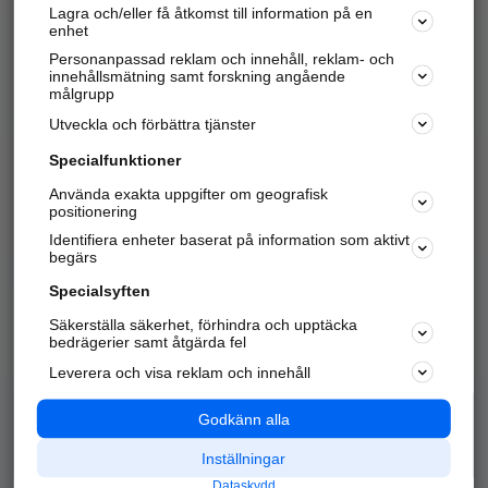
Lagra och/eller få åtkomst till information på en
Sök företag, personer och platser.
enhet
Personanpassad reklam och innehåll, reklam- och
Hitta telefonnummer, adresser, företagsinfo mm.
innehållsmätning samt forskning angående
målgrupp
Utveckla och förbättra tjänster
Marknadsför företaget
på hitta.se
Specialfunktioner
Använda exakta uppgifter om geografisk
Kom igång och annonsera mot
positionering
nya kunder och
Identifiera enheter baserat på information som aktivt
samarbetspartners nära dig.
begärs
Läs mer här
Specialsyften
Säkerställa säkerhet, förhindra och upptäcka
Alla kategorier
Populära sökningar
bedrägerier samt åtgärda fel
Leverera och visa reklam och innehåll
API & Kartor
Annonsera
Logga in
Integritet
Godkänn alla
Om oss
Nödnummer
Inställningar
Dataskydd