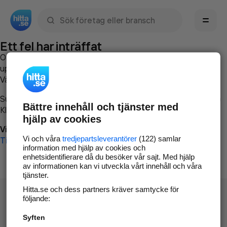
Sök namn, gata, ort, telefon, företag, sökord
Ett fel har inträffat
Om du vill kan du
kontakta hitta.se
och beskriva hur felet
uppstod så att vi lättare och snabbare kan avhjälpa det.
Vänligen försök med följande:
Surfa till
www.hitta.se
Bättre innehåll och tjänster med
Klicka på
Tillbaka-knappen
i webbläsaren och försök igen
hjälp av cookies
Vi beklagar besväret!
Vi och våra
tredjepartsleverantörer
(122) samlar
Till startsidan
information med hjälp av cookies och
enhetsidentifierare då du besöker vår sajt. Med hjälp
av informationen kan vi utveckla vårt innehåll och våra
tjänster.
Hitta.se och dess partners kräver samtycke för
följande:
Syften
Hitta.se - Gratis nummerupplysning.