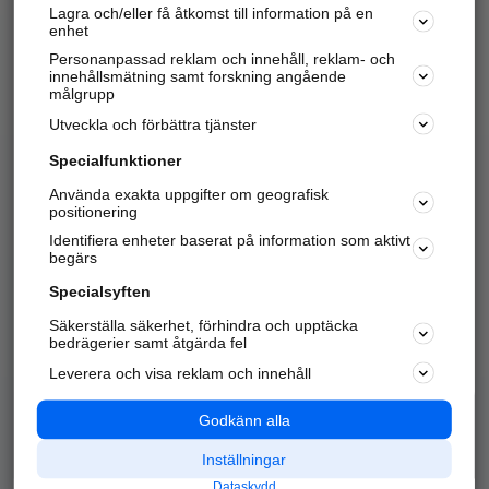
Lagra och/eller få åtkomst till information på en
Sök företag, personer och platser.
enhet
Personanpassad reklam och innehåll, reklam- och
Hitta telefonnummer, adresser, företagsinfo mm.
innehållsmätning samt forskning angående
målgrupp
Utveckla och förbättra tjänster
Marknadsför företaget
på hitta.se
Specialfunktioner
Använda exakta uppgifter om geografisk
Kom igång och annonsera mot
positionering
nya kunder och
Identifiera enheter baserat på information som aktivt
samarbetspartners nära dig.
begärs
Läs mer här
Specialsyften
Säkerställa säkerhet, förhindra och upptäcka
Alla kategorier
Populära sökningar
bedrägerier samt åtgärda fel
Leverera och visa reklam och innehåll
API & Kartor
Annonsera
Logga in
Integritet
Godkänn alla
Om oss
Nödnummer
Inställningar
Dataskydd