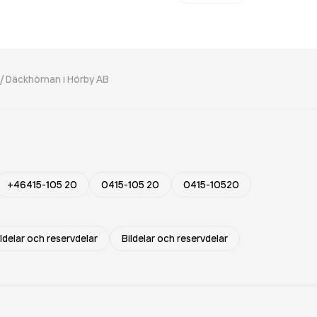
/ Däckhörnan i Hörby AB
+46415-105 20
0415-105 20
0415-10520
ildelar och reservdelar
Bildelar och reservdelar