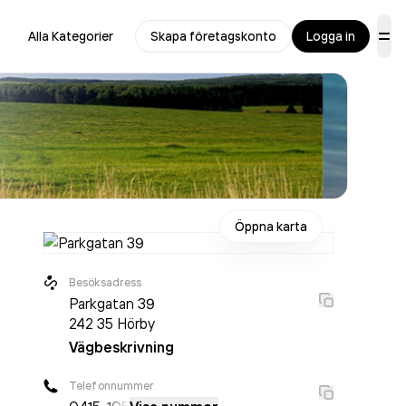
Alla Kategorier
Skapa företagskonto
Logga in
Öppna karta
Besöksadress
Parkgatan 39
242 35
Hörby
Vägbeskrivning
Telefonnummer