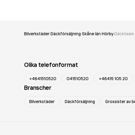
Bilverkstäder
Däckförsäljning
Skåne län
Hörby
Däckteam 
Olika telefonformat
+4641510520
041510520
+46415 105 20
Branscher
Bilverkstäder
Däckförsäljning
Grossister av b