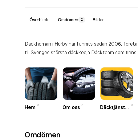
Överblick
Omdömen
Bilder
2
Däckhörnan i Hörby har funnits sedan 2006, företag
till Sveriges största däckkedja Däckteam som finns 
Hem
Om oss
Däcktjänster
Omdömen