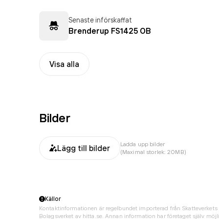
Senaste införskaffat
Brenderup FS1425 OB
Visa alla
Bilder
Ladda upp bilder
Lägg till bilder
(Maximal storlek: 20MB)
Källor
Kontaktinformationen är regelbundet importerad från Skatteverkets 
Bolagsverket av hitta.se. Annan information har företaget själv möjli