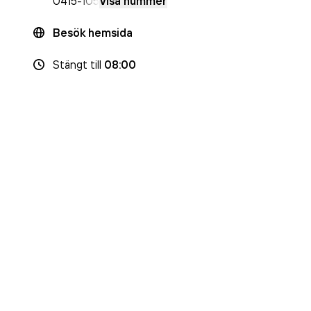
0415
-105
Visa nummer
Besök hemsida
Stängt
till
08:00