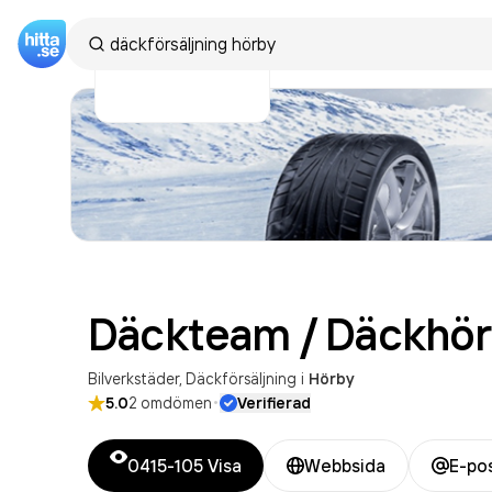
Däckteam / Däckhör
Bilverkstäder
Däckförsäljning
i
Hörby
·
5.0
2
omdömen
Verifierad
0415-105
Visa
Webbsida
E-po