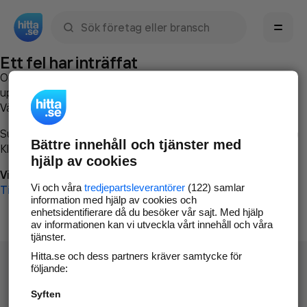
Sök namn, gata, ort, telefon, företag, sökord
Ett fel har inträffat
Om du vill kan du
kontakta hitta.se
och beskriva hur felet
uppstod så att vi lättare och snabbare kan avhjälpa det.
Vänligen försök med följande:
Surfa till
www.hitta.se
Bättre innehåll och tjänster med
Klicka på
Tillbaka-knappen
i webbläsaren och försök igen
hjälp av cookies
Vi beklagar besväret!
Vi och våra
tredjepartsleverantörer
(122) samlar
Till startsidan
information med hjälp av cookies och
enhetsidentifierare då du besöker vår sajt. Med hjälp
av informationen kan vi utveckla vårt innehåll och våra
tjänster.
Hitta.se och dess partners kräver samtycke för
följande:
Syften
Hitta.se - Gratis nummerupplysning.