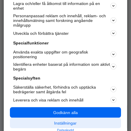
Lagra och/eller få åtkomst till information på en
Sök företag, personer och platser.
enhet
Personanpassad reklam och innehåll, reklam- och
Hitta telefonnummer, adresser, företagsinfo mm.
innehållsmätning samt forskning angående
målgrupp
Utveckla och förbättra tjänster
Marknadsför företaget
på hitta.se
Specialfunktioner
Använda exakta uppgifter om geografisk
Kom igång och annonsera mot
positionering
nya kunder och
Identifiera enheter baserat på information som aktivt
samarbetspartners nära dig.
begärs
Läs mer här
Specialsyften
Säkerställa säkerhet, förhindra och upptäcka
Alla kategorier
Populära sökningar
bedrägerier samt åtgärda fel
Leverera och visa reklam och innehåll
API & Kartor
Annonsera
Logga in
Integritet
Godkänn alla
Om oss
Nödnummer
Inställningar
Dataskydd