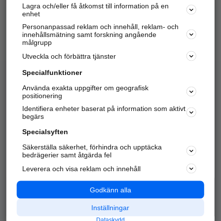
Lagra och/eller få åtkomst till information på en
Sök företag, personer och platser.
enhet
Personanpassad reklam och innehåll, reklam- och
Hitta telefonnummer, adresser, företagsinfo mm.
innehållsmätning samt forskning angående
målgrupp
Utveckla och förbättra tjänster
Marknadsför företaget
på hitta.se
Specialfunktioner
Använda exakta uppgifter om geografisk
Kom igång och annonsera mot
positionering
nya kunder och
Identifiera enheter baserat på information som aktivt
samarbetspartners nära dig.
begärs
Läs mer här
Specialsyften
Säkerställa säkerhet, förhindra och upptäcka
Alla kategorier
Populära sökningar
bedrägerier samt åtgärda fel
Leverera och visa reklam och innehåll
API & Kartor
Annonsera
Logga in
Integritet
Godkänn alla
Om oss
Nödnummer
Inställningar
Dataskydd