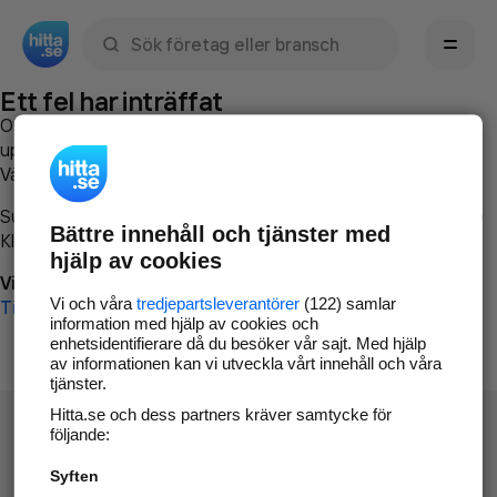
Sök namn, gata, ort, telefon, företag, sökord
Ett fel har inträffat
Om du vill kan du
kontakta hitta.se
och beskriva hur felet
uppstod så att vi lättare och snabbare kan avhjälpa det.
Vänligen försök med följande:
Surfa till
www.hitta.se
Bättre innehåll och tjänster med
Klicka på
Tillbaka-knappen
i webbläsaren och försök igen
hjälp av cookies
Vi beklagar besväret!
Vi och våra
tredjepartsleverantörer
(122) samlar
Till startsidan
information med hjälp av cookies och
enhetsidentifierare då du besöker vår sajt. Med hjälp
av informationen kan vi utveckla vårt innehåll och våra
tjänster.
Hitta.se och dess partners kräver samtycke för
följande:
Syften
Hitta.se - Gratis nummerupplysning.