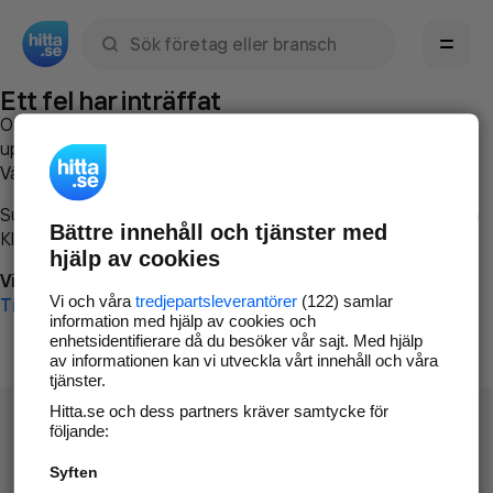
Sök namn, gata, ort, telefon, företag, sökord
Ett fel har inträffat
Om du vill kan du
kontakta hitta.se
och beskriva hur felet
uppstod så att vi lättare och snabbare kan avhjälpa det.
Vänligen försök med följande:
Surfa till
www.hitta.se
Bättre innehåll och tjänster med
Klicka på
Tillbaka-knappen
i webbläsaren och försök igen
hjälp av cookies
Vi beklagar besväret!
Vi och våra
tredjepartsleverantörer
(122) samlar
Till startsidan
information med hjälp av cookies och
enhetsidentifierare då du besöker vår sajt. Med hjälp
av informationen kan vi utveckla vårt innehåll och våra
tjänster.
Hitta.se och dess partners kräver samtycke för
följande:
Syften
Hitta.se - Gratis nummerupplysning.