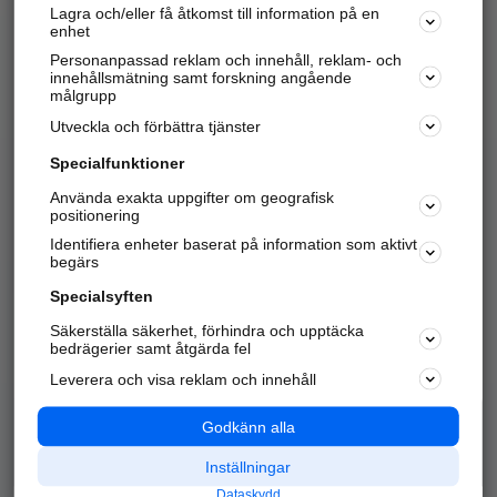
Lagra och/eller få åtkomst till information på en
Sök företag, personer och platser.
enhet
Personanpassad reklam och innehåll, reklam- och
Hitta telefonnummer, adresser, företagsinfo mm.
innehållsmätning samt forskning angående
målgrupp
Utveckla och förbättra tjänster
Marknadsför företaget
på hitta.se
Specialfunktioner
Använda exakta uppgifter om geografisk
Kom igång och annonsera mot
positionering
nya kunder och
Identifiera enheter baserat på information som aktivt
samarbetspartners nära dig.
begärs
Läs mer här
Specialsyften
Säkerställa säkerhet, förhindra och upptäcka
Alla kategorier
Populära sökningar
bedrägerier samt åtgärda fel
Leverera och visa reklam och innehåll
API & Kartor
Annonsera
Logga in
Integritet
Godkänn alla
Om oss
Nödnummer
Inställningar
Dataskydd