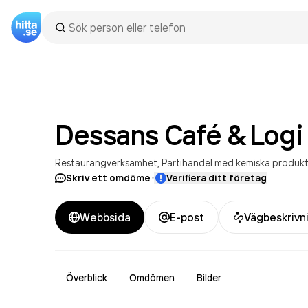
Dessans Café &
Logi
Restaurangverksamhet
Partihandel med kemiska produk
·
Skriv ett omdöme
Verifiera ditt företag
Webbsida
E-post
Vägbeskrivn
Överblick
Omdömen
Bilder