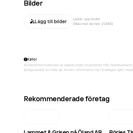
Bilder
Ladda upp bilder
Lägg till bilder
(Maximal storlek: 20MB)
Källor
Kontaktinformationen är regelbundet importerad från Skatteverkets 
Bolagsverket av hitta.se. Annan information har företaget själv möjli
Rekommenderade företag
Lammet & Grisen på Öland AB
Börjes T