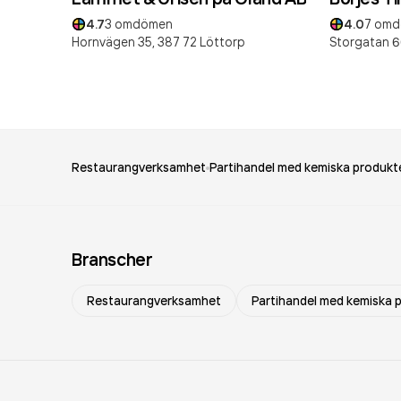
4.7
3
omdömen
4.0
7
omd
Hornvägen 35,
387 72
Löttorp
Storgatan 6
Restaurangverksamhet
Partihandel med kemiska produkt
Branscher
Restaurangverksamhet
Partihandel med kemiska 