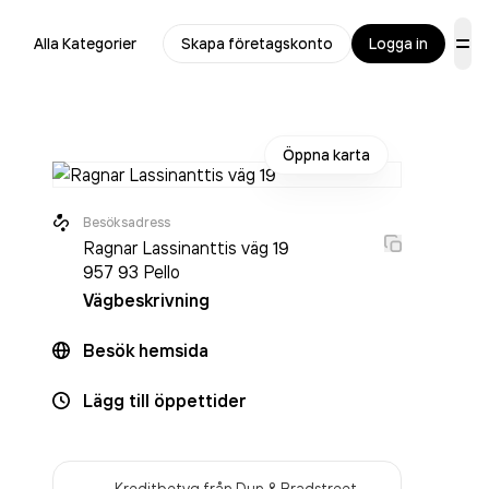
Alla Kategorier
Skapa företagskonto
Logga in
Öppna karta
Besöksadress
Ragnar Lassinanttis väg 19
957 93
Pello
Vägbeskrivning
Besök hemsida
Lägg till öppettider
Kreditbetyg från Dun & Bradstreet