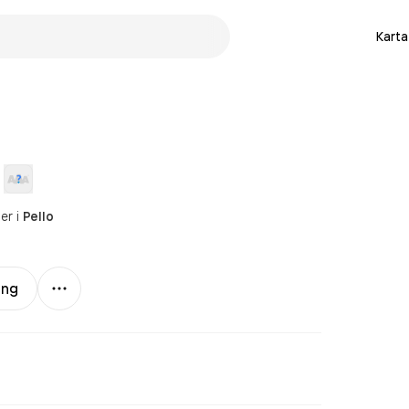
Karta
ter
i
Pello
Mer
ing