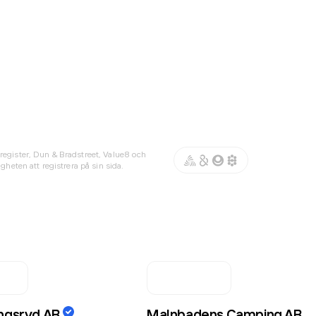
register, Dun & Bradstreet, Value8 och
gheten att registrera på sin sida.
ingsryd AB
Malnbadens Camping AB