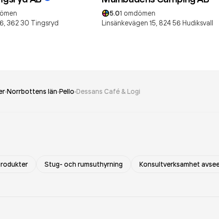
ömen
5.0
1
omdömen
6,
362 30
Tingsryd
Linsänkevägen 15,
824 56
Hudiksvall
er
Norrbottens län
Pello
Dessans Café & Logi
produkter
Stug- och rumsuthyrning
Konsultverksamhet avsee