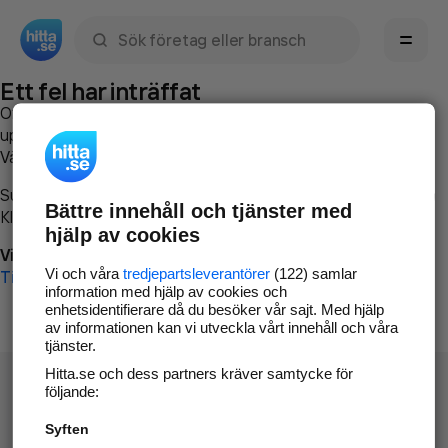
Sök namn, gata, ort, telefon, företag, sökord
Ett fel har inträffat
Om du vill kan du
kontakta hitta.se
och beskriva hur felet
uppstod så att vi lättare och snabbare kan avhjälpa det.
Vänligen försök med följande:
Surfa till
www.hitta.se
Bättre innehåll och tjänster med
Klicka på
Tillbaka-knappen
i webbläsaren och försök igen
hjälp av cookies
Vi beklagar besväret!
Vi och våra
tredjepartsleverantörer
(122) samlar
Till startsidan
information med hjälp av cookies och
enhetsidentifierare då du besöker vår sajt. Med hjälp
av informationen kan vi utveckla vårt innehåll och våra
tjänster.
Hitta.se och dess partners kräver samtycke för
följande:
Syften
Hitta.se - Gratis nummerupplysning.