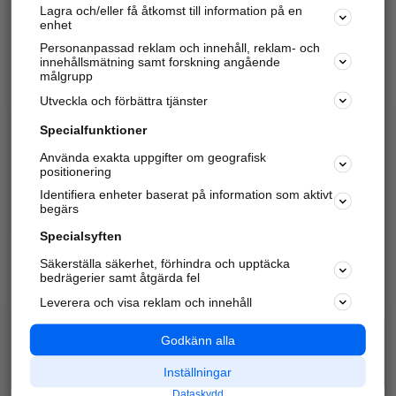
Lagra och/eller få åtkomst till information på en
Sök företag, personer och platser.
enhet
Personanpassad reklam och innehåll, reklam- och
Hitta telefonnummer, adresser, företagsinfo mm.
innehållsmätning samt forskning angående
målgrupp
Utveckla och förbättra tjänster
Marknadsför företaget
på hitta.se
Specialfunktioner
Använda exakta uppgifter om geografisk
Kom igång och annonsera mot
positionering
nya kunder och
Identifiera enheter baserat på information som aktivt
samarbetspartners nära dig.
begärs
Läs mer här
Specialsyften
Säkerställa säkerhet, förhindra och upptäcka
Alla kategorier
Populära sökningar
bedrägerier samt åtgärda fel
Leverera och visa reklam och innehåll
API & Kartor
Annonsera
Logga in
Integritet
Godkänn alla
Om oss
Nödnummer
Inställningar
Dataskydd