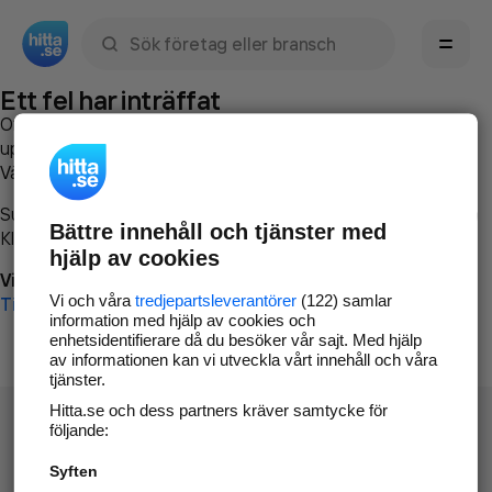
Sök namn, gata, ort, telefon, företag, sökord
Ett fel har inträffat
Om du vill kan du
kontakta hitta.se
och beskriva hur felet
uppstod så att vi lättare och snabbare kan avhjälpa det.
Vänligen försök med följande:
Surfa till
www.hitta.se
Bättre innehåll och tjänster med
Klicka på
Tillbaka-knappen
i webbläsaren och försök igen
hjälp av cookies
Vi beklagar besväret!
Vi och våra
tredjepartsleverantörer
(122) samlar
Till startsidan
information med hjälp av cookies och
enhetsidentifierare då du besöker vår sajt. Med hjälp
av informationen kan vi utveckla vårt innehåll och våra
tjänster.
Hitta.se och dess partners kräver samtycke för
följande:
Syften
Hitta.se - Gratis nummerupplysning.