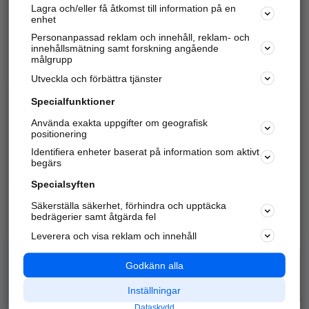
Lagra och/eller få åtkomst till information på en
Sök företag, personer och platser.
enhet
Personanpassad reklam och innehåll, reklam- och
Hitta telefonnummer, adresser, företagsinfo mm.
innehållsmätning samt forskning angående
målgrupp
Utveckla och förbättra tjänster
Marknadsför företaget
på hitta.se
Specialfunktioner
Använda exakta uppgifter om geografisk
Kom igång och annonsera mot
positionering
nya kunder och
Identifiera enheter baserat på information som aktivt
samarbetspartners nära dig.
begärs
Läs mer här
Specialsyften
Säkerställa säkerhet, förhindra och upptäcka
Alla kategorier
Populära sökningar
bedrägerier samt åtgärda fel
Leverera och visa reklam och innehåll
API & Kartor
Annonsera
Logga in
Integritet
Godkänn alla
Om oss
Nödnummer
Inställningar
Dataskydd