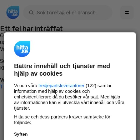
Sök namn, gata, ort, telefon, företag, sökord
Ett fel har inträffat
Om du vill kan du
kontakta hitta.se
och beskriva hur felet
uppstod så att vi lättare och snabbare kan avhjälpa det.
Vänligen försök med följande:
Surfa till
www.hitta.se
Bättre innehåll och tjänster med
Klicka på
Tillbaka-knappen
i webbläsaren och försök igen
hjälp av cookies
Vi beklagar besväret!
Vi och våra
tredjepartsleverantörer
(122) samlar
Till startsidan
information med hjälp av cookies och
enhetsidentifierare då du besöker vår sajt. Med hjälp
av informationen kan vi utveckla vårt innehåll och våra
tjänster.
Hitta.se och dess partners kräver samtycke för
följande:
Syften
Hitta.se - Gratis nummerupplysning.