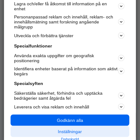
Lagra och/eller få åtkomst till information på en
Sök företag, personer och platser.
enhet
Personanpassad reklam och innehåll, reklam- och
Hitta telefonnummer, adresser, företagsinfo mm.
innehållsmätning samt forskning angående
målgrupp
Utveckla och förbättra tjänster
Marknadsför företaget
på hitta.se
Specialfunktioner
Använda exakta uppgifter om geografisk
Kom igång och annonsera mot
positionering
nya kunder och
Identifiera enheter baserat på information som aktivt
samarbetspartners nära dig.
begärs
Läs mer här
Specialsyften
Säkerställa säkerhet, förhindra och upptäcka
Alla kategorier
Populära sökningar
bedrägerier samt åtgärda fel
Leverera och visa reklam och innehåll
API & Kartor
Annonsera
Logga in
Integritet
Godkänn alla
Om oss
Nödnummer
Inställningar
Dataskydd