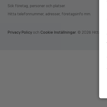
Sök företag, personer och platser.
Hitta telefonnummer, adresser, företagsinfo mm.
Privacy Policy
och
Cookie Inställningar
.
©
2026
Hitta.se