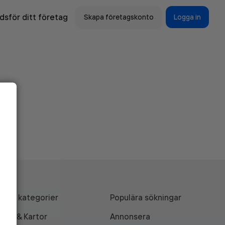
sför ditt företag
Skapa företagskonto
Logga in
Alla kategorier
Populära sökningar
API & Kartor
Annonsera