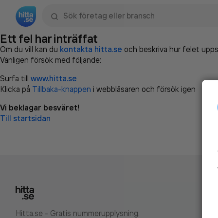
Sök namn, gata, ort, telefon, företag, sökord
Ett fel har inträffat
Om du vill kan du
kontakta hitta.se
och beskriva hur felet upps
Vänligen försök med följande:
Surfa till
www.hitta.se
Klicka på
Tillbaka-knappen
i webbläsaren och försök igen
Vi beklagar besväret!
Till startsidan
Hitta.se - Gratis nummerupplysning.