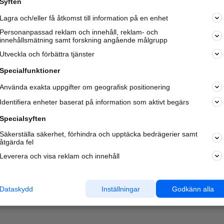
Syften
Kom igång och annonsera mot
Lagra och/eller få åtkomst till information på en enhet
nya kunder och
samarbetspartners nära dig.
Personanpassad reklam och innehåll, reklam- och
innehållsmätning samt forskning angående målgrupp
Läs mer här
Utveckla och förbättra tjänster
Specialfunktioner
Använda exakta uppgifter om geografisk positionering
Identifiera enheter baserat på information som aktivt begärs
Specialsyften
Säkerställa säkerhet, förhindra och upptäcka bedrägerier samt
åtgärda fel
Leverera och visa reklam och innehåll
Dataskydd
Inställningar
Godkänn alla