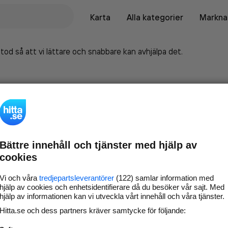
Karta
Alla kategorier
Marknad
tod så att vi lättare och snabbare kan avhjälpa det.
Bättre innehåll och tjänster med hjälp av
cookies
Vi och våra
tredjepartsleverantörer
(122) samlar information med
hjälp av cookies och enhetsidentifierare då du besöker vår sajt. Med
hjälp av informationen kan vi utveckla vårt innehåll och våra tjänster.
Marknadsför företaget på
Hitta.se och dess partners kräver samtycke för följande:
hitta.se