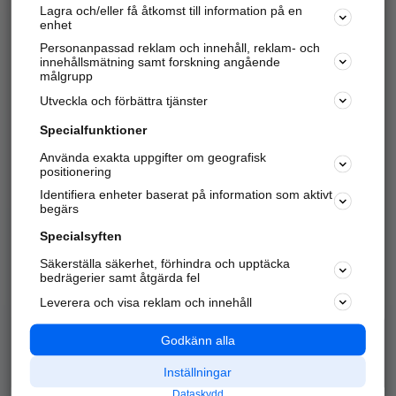
Lagra och/eller få åtkomst till information på en
Sök företag, personer och platser.
enhet
Personanpassad reklam och innehåll, reklam- och
Hitta telefonnummer, adresser, företagsinfo mm.
innehållsmätning samt forskning angående
målgrupp
Utveckla och förbättra tjänster
Marknadsför företaget
på hitta.se
Specialfunktioner
Använda exakta uppgifter om geografisk
Kom igång och annonsera mot
positionering
nya kunder och
Identifiera enheter baserat på information som aktivt
samarbetspartners nära dig.
begärs
Läs mer här
Specialsyften
Säkerställa säkerhet, förhindra och upptäcka
Alla kategorier
Populära sökningar
bedrägerier samt åtgärda fel
Leverera och visa reklam och innehåll
API & Kartor
Annonsera
Logga in
Integritet
Godkänn alla
Om oss
Nödnummer
Inställningar
Dataskydd