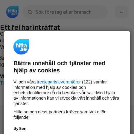
Sök namn, gata, ort, telefon, företag, sökord
Ett fel har inträffat
Om du vill kan du
kontakta hitta.se
och beskriva hur felet
uppstod så att vi lättare och snabbare kan avhjälpa det.
Vänligen försök med följande:
Surfa till
www.hitta.se
Bättre innehåll och tjänster med
Klicka på
Tillbaka-knappen
i webbläsaren och försök igen
hjälp av cookies
Vi beklagar besväret!
Vi och våra
tredjepartsleverantörer
(122) samlar
Till startsidan
information med hjälp av cookies och
enhetsidentifierare då du besöker vår sajt. Med hjälp
av informationen kan vi utveckla vårt innehåll och våra
tjänster.
Hitta.se och dess partners kräver samtycke för
följande:
Syften
Hitta.se - Gratis nummerupplysning.