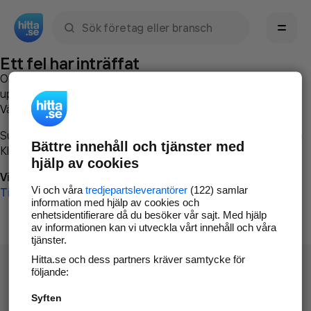
Sök namn, gata, ort, telefon, företag, sökord
Ett fel har inträffat
Om du vill kan du
kontakta hitta.se
och beskriva hur felet
uppstod så att vi lättare och snabbare kan avhjälpa det.
Vänligen försök med följande:
Surfa till
www.hitta.se
Bättre innehåll och tjänster med
Klicka på
Tillbaka-knappen
i webbläsaren och försök igen
hjälp av cookies
Vi beklagar besväret!
Vi och våra
tredjepartsleverantörer
(122) samlar
Till startsidan
information med hjälp av cookies och
enhetsidentifierare då du besöker vår sajt. Med hjälp
av informationen kan vi utveckla vårt innehåll och våra
tjänster.
Hitta.se och dess partners kräver samtycke för
följande:
Syften
Hitta.se - Gratis nummerupplysning.