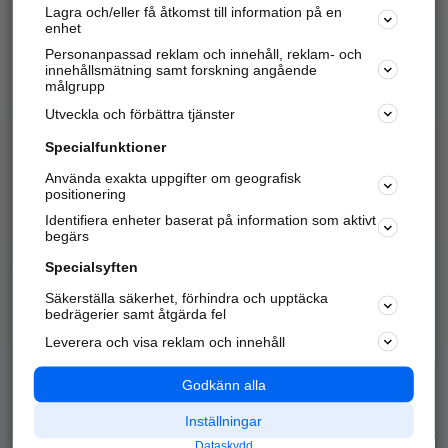
Lagra och/eller få åtkomst till information på en
Sök företag, personer och platser.
enhet
Personanpassad reklam och innehåll, reklam- och
Hitta telefonnummer, adresser, företagsinfo mm.
innehållsmätning samt forskning angående
målgrupp
Utveckla och förbättra tjänster
Marknadsför företaget
på hitta.se
Specialfunktioner
Använda exakta uppgifter om geografisk
Kom igång och annonsera mot
positionering
nya kunder och
Identifiera enheter baserat på information som aktivt
samarbetspartners nära dig.
begärs
Läs mer här
Specialsyften
Säkerställa säkerhet, förhindra och upptäcka
Alla kategorier
Populära sökningar
bedrägerier samt åtgärda fel
Leverera och visa reklam och innehåll
API & Kartor
Annonsera
Logga in
Integritet
Godkänn alla
Om oss
Nödnummer
Inställningar
Dataskydd