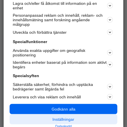
Lagra och/eller få åtkomst till information på en
Sök företag, personer och platser.
enhet
Personanpassad reklam och innehåll, reklam- och
Hitta telefonnummer, adresser, företagsinfo mm.
innehållsmätning samt forskning angående
målgrupp
Utveckla och förbättra tjänster
Marknadsför företaget
på hitta.se
Specialfunktioner
Använda exakta uppgifter om geografisk
Kom igång och annonsera mot
positionering
nya kunder och
Identifiera enheter baserat på information som aktivt
samarbetspartners nära dig.
begärs
Läs mer här
Specialsyften
Säkerställa säkerhet, förhindra och upptäcka
Alla kategorier
Populära sökningar
bedrägerier samt åtgärda fel
Leverera och visa reklam och innehåll
API & Kartor
Annonsera
Logga in
Integritet
Godkänn alla
Om oss
Nödnummer
Inställningar
Dataskydd