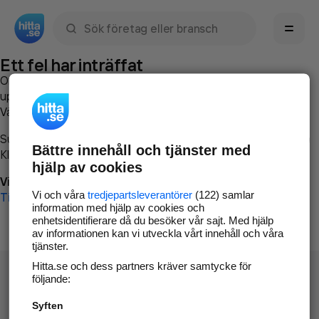
Sök namn, gata, ort, telefon, företag, sökord
Ett fel har inträffat
Om du vill kan du
kontakta hitta.se
och beskriva hur felet
uppstod så att vi lättare och snabbare kan avhjälpa det.
Vänligen försök med följande:
Surfa till
www.hitta.se
Bättre innehåll och tjänster med
Klicka på
Tillbaka-knappen
i webbläsaren och försök igen
hjälp av cookies
Vi beklagar besväret!
Vi och våra
tredjepartsleverantörer
(122) samlar
Till startsidan
information med hjälp av cookies och
enhetsidentifierare då du besöker vår sajt. Med hjälp
av informationen kan vi utveckla vårt innehåll och våra
tjänster.
Hitta.se och dess partners kräver samtycke för
följande:
Syften
Hitta.se - Gratis nummerupplysning.